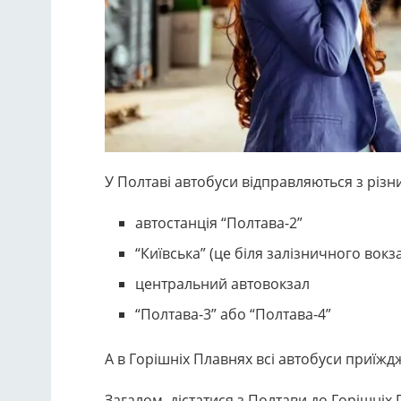
У Полтаві автобуси відправляються з різн
автостанція “Полтава-2”
“Київська” (це біля залізничного вокз
центральний автовокзал
“Полтава-3” або “Полтава-4”
А в Горішніх Плавнях всі автобуси приїжд
Загалом, дістатися з Полтави до Горішніх 