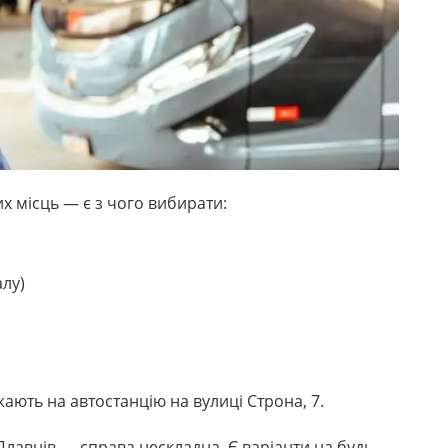
их місць — є з чого вибирати:
алу)
жають на автостанцію на вулиці Строна, 7.
Плавнів — справа нескладна. Є варіанти на будь-