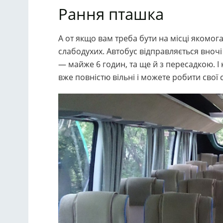
Рання пташка
А от якщо вам треба бути на місці якомога
слабодухих. Автобус відправляється вночі 
— майже 6 годин, та ще й з пересадкою. І
вже повністю вільні і можете робити свої 