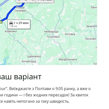
ваш варіант
ur”. Виїжджаєте з Полтави о 9:05 ранку, а вже о
ри години — і без жодних пересадок! За квиток
же навіть непогано за таку швидкість.