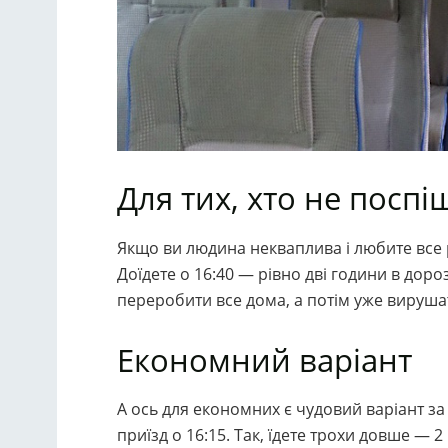
Для тих, хто не поспі
Якщо ви людина некваплива і любите все ро
Доїдете о 16:40 — рівно дві години в доро
переробити все дома, а потім уже вирушат
Економний варіант
А ось для економних є чудовий варіант за 
приїзд о 16:15. Так, їдете трохи довше — 