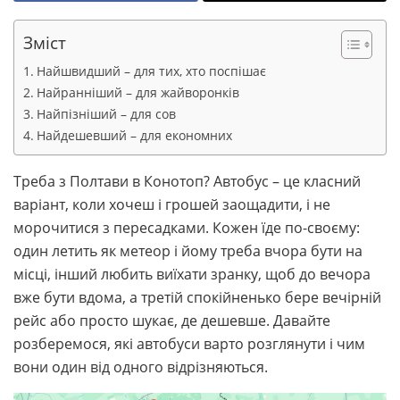
Зміст
Найшвидший – для тих, хто поспішає
Найранніший – для жайворонків
Найпізніший – для сов
Найдешевший – для економних
Треба з Полтави в Конотоп? Автобус – це класний
варіант, коли хочеш і грошей заощадити, і не
морочитися з пересадками. Кожен їде по-своєму:
один летить як метеор і йому треба вчора бути на
місці, інший любить виїхати зранку, щоб до вечора
вже бути вдома, а третій спокійненько бере вечірній
рейс або просто шукає, де дешевше. Давайте
розберемося, які автобуси варто розглянути і чим
вони один від одного відрізняються.