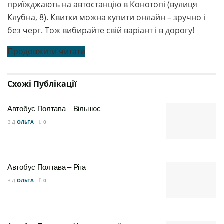
приїжджають на автостанцію в Конотопі (вулиця
Клубна, 8). Квитки можна купити онлайн – зручно і
без черг. Тож вибирайте свій варіант і в дорогу!
Продовжити читати
Схожі
Публікації
Автобус Полтава – Вільнюс
ВІД
ОЛЬГА
0
Автобус Полтава – Ріга
ВІД
ОЛЬГА
0