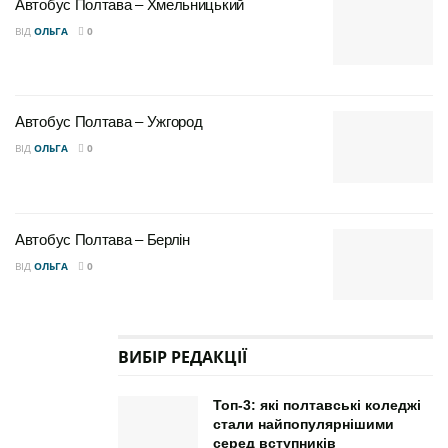
Автобус Полтава – Хмельницький
ВІД
ОЛЬГА
0
Автобус Полтава – Ужгород
ВІД
ОЛЬГА
0
Автобус Полтава – Берлін
ВІД
ОЛЬГА
0
ВИБІР РЕДАКЦІЇ
Топ-3: які полтавські коледжі
стали найпопулярнішими
серед вступників