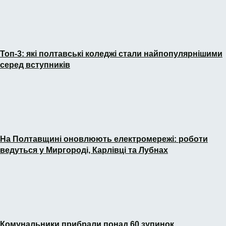
Топ-3: які полтавські коледжі стали найпопулярнішими
серед вступників
На Полтавщині оновлюють електромережі: роботи
ведуться у Миргороді, Карлівці та Лубнах
Комунальники прибрали понад 60 зупинок