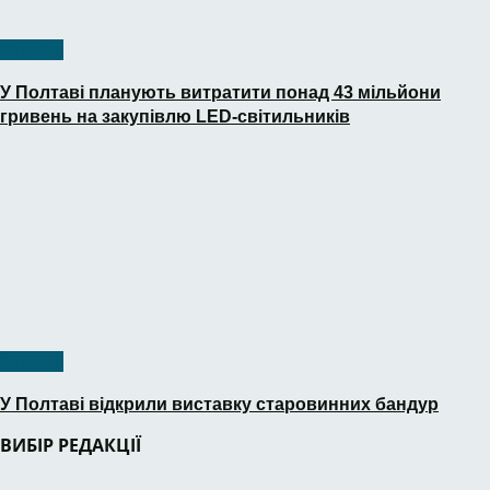
В тренді
У Полтаві планують витратити понад 43 мільйони
гривень на закупівлю LED-світильників
В тренді
У Полтаві відкрили виставку старовинних бандур
ВИБІР РЕДАКЦІЇ