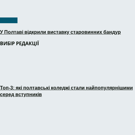
В тренді
У Полтаві відкрили виставку старовинних бандур
ВИБІР РЕДАКЦІЇ
Топ-3: які полтавські коледжі стали найпопулярнішими
серед вступників