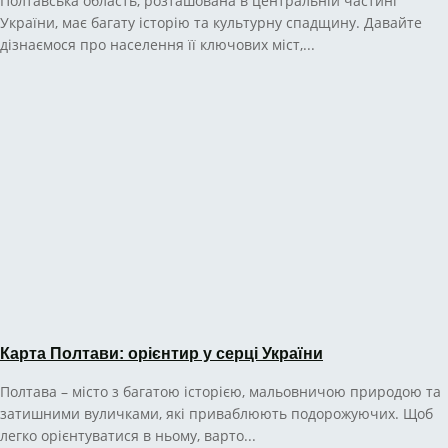
Полтавська область, розташована в центральній частині
України, має багату історію та культурну спадщину. Давайте
дізнаємося про населення її ключових міст,...
Карта Полтави: орієнтир у серці України
Полтава – місто з багатою історією, мальовничою природою та
затишними вуличками, які приваблюють подорожуючих. Щоб
легко орієнтуватися в ньому, варто...