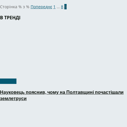
Сторінка % з %
Попереднє
1
…
8
9
В ТРЕНДІ
В тренді
Науковець пояснив, чому на Полтавщині почастішали
землетруси