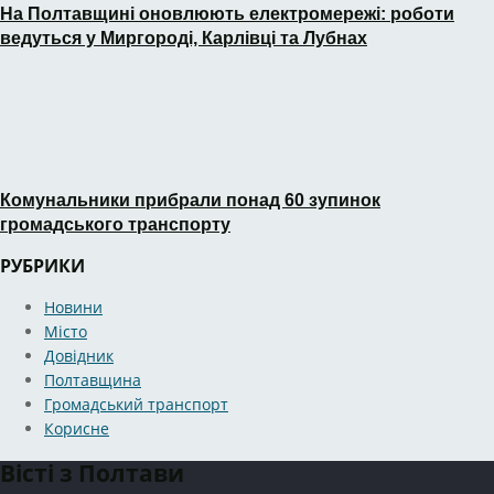
На Полтавщині оновлюють електромережі: роботи
ведуться у Миргороді, Карлівці та Лубнах
Комунальники прибрали понад 60 зупинок
громадського транспорту
РУБРИКИ
Новини
Місто
Довідник
Полтавщина
Громадський транспорт
Корисне
Вісті з Полтави