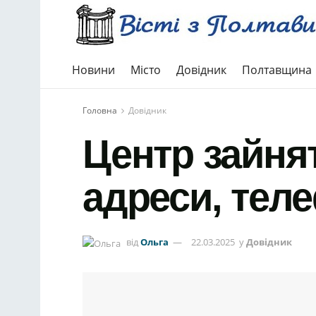
Новини
Місто
Довідник
Полтавщина
Головна
Довідник
Центр зайнят
адреси, тел
від
Ольга
22.03.2025
у
Довідник