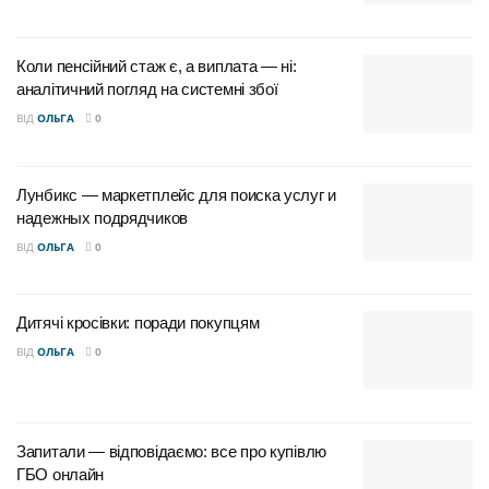
Коли пенсійний стаж є, а виплата — ні:
аналітичний погляд на системні збої
ВІД
ОЛЬГА
0
Лунбикс — маркетплейс для поиска услуг и
надежных подрядчиков
ВІД
ОЛЬГА
0
Дитячі кросівки: поради покупцям
ВІД
ОЛЬГА
0
Запитали — відповідаємо: все про купівлю
ГБО онлайн