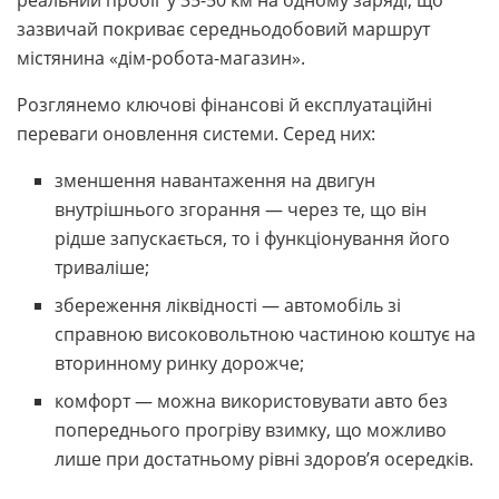
реальний пробіг у 35-50 км на одному заряді, що
зазвичай покриває середньодобовий маршрут
містянина «дім-робота-магазин».
Розглянемо ключові фінансові й експлуатаційні
переваги оновлення системи. Серед них:
зменшення навантаження на двигун
внутрішнього згорання — через те, що він
рідше запускається, то і функціонування його
триваліше;
збереження ліквідності — автомобіль зі
справною високовольтною частиною коштує на
вторинному ринку дорожче;
комфорт — можна використовувати авто без
попереднього прогріву взимку, що можливо
лише при достатньому рівні здоров’я осередків.