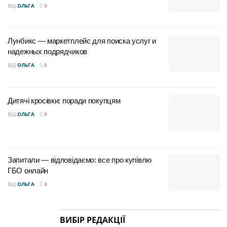
ВІД
ОЛЬГА
0
Лунбикс — маркетплейс для поиска услуг и
надежных подрядчиков
ВІД
ОЛЬГА
0
Дитячі кросівки: поради покупцям
ВІД
ОЛЬГА
0
Запитали — відповідаємо: все про купівлю
ГБО онлайн
ВІД
ОЛЬГА
0
ВИБІР РЕДАКЦІЇ