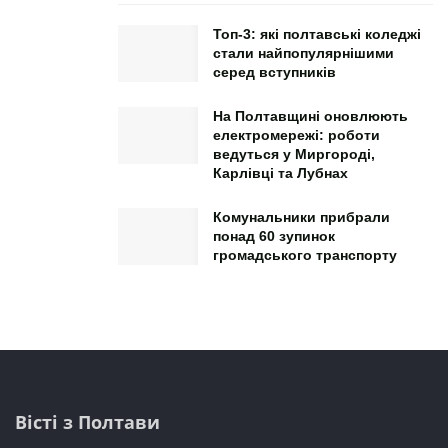
Топ-3: які полтавські коледжі
стали найпопулярнішими
серед вступників
На Полтавщині оновлюють
електромережі: роботи
ведуться у Миргороді,
Карлівці та Лубнах
Комунальники прибрали
понад 60 зупинок
громадського транспорту
Вісті з Полтави