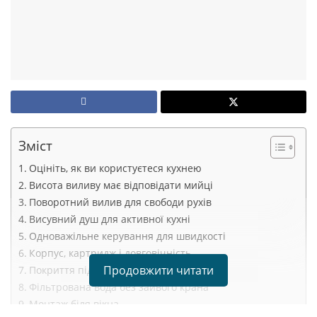
Зміст
Оцініть, як ви користуєтеся кухнею
Висота виливу має відповідати мийці
Поворотний вилив для свободи рухів
Висувний душ для активної кухні
Одноважільне керування для швидкості
Корпус, картридж і довговічність
Продовжити читати
Покриття під стиль і догляд
Фільтрована вода без зайвого крана
Монтаж біля вікна