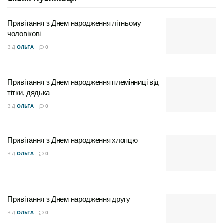
цінність, показуючи, що людина важлива для нас
незалежно від календарних дат. Розберімося, як
Привітання з Днем народження літньому
красиво привітати з днем народження, якщо
чоловікові
упустили потрібний момент, і перетворити
ВІД
ОЛЬГА
0
запізнення на приємний сюрприз!
Привітання з Днем народження племінниці від
тітки, дядька
ВІД
ОЛЬГА
0
Привітання своїми
Привітання з Днем народження хлопцю
ВІД
ОЛЬГА
0
словами
Щирі слова, що йдуть від серця, часто цінуються
Привітання з Днем народження другу
набагато більше, ніж завчені фрази. Особливо коли
привітання запізніле, важливо додати нотку щирості
ВІД
ОЛЬГА
0