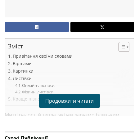
Зміст
Привітання своїми словами
Віршами
Картинки
Листівки
Онлайн-листівки:
Фізичні листівки:
Краще пізно, ніж ніколи!
Продовжити читати
Митті радості й тепла, які ми даруємо близьким
через привітання, безцінні в нашому метушливому
житті. Навіть запізнілі побажання несуть особливу
Схожі
Публікації