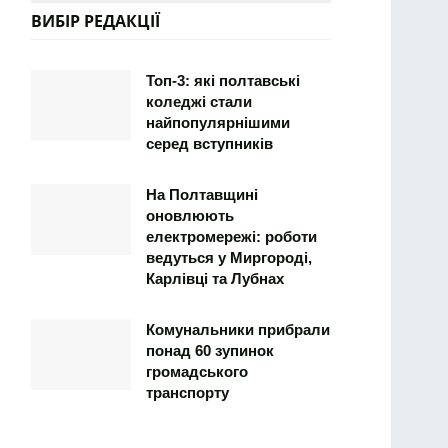
ВИБІР РЕДАКЦІЇ
Топ-3: які полтавські
коледжі стали
найпопулярнішими
серед вступників
На Полтавщині
оновлюють
електромережі: роботи
ведуться у Миргороді,
Карлівці та Лубнах
Комунальники прибрали
понад 60 зупинок
громадського
транспорту