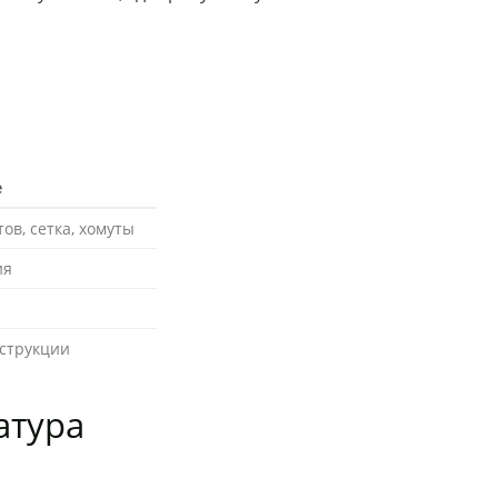
е
в, сетка, хомуты
ия
струкции
атура