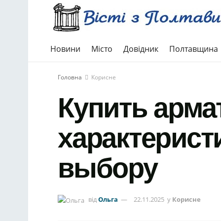
Новини
Місто
Довідник
Полтавщина
Головна
Корисне
Купить арма
характерист
выбору
від
Ольга
22.11.2025
у
Корисне