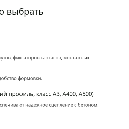
ю выбрать
мутов, фиксаторов каркасов, монтажных
удобство формовки.
й профиль, класс А3, А400, А500)
еспечивают надежное сцепление с бетоном.