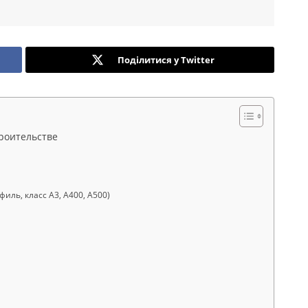
Поділитися у Twitter
троительстве
ль, класс А3, А400, А500)