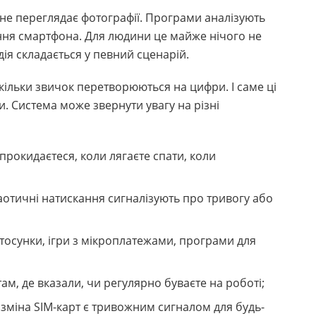
а не переглядає фотографії. Програми аналізують
ання смартфона. Для людини це майже нічого не
дія складається у певний сценарій.
скільки звичок перетворюються на цифри. І саме ці
. Система може звернути увагу на різні
 прокидаєтеся, коли лягаєте спати, коли
хаотичні натискання сигналізують про тривогу або
стосунки, ігри з мікроплатежами, програми для
ам, де вказали, чи регулярно буваєте на роботі;
 зміна SIM-карт є тривожним сигналом для будь-