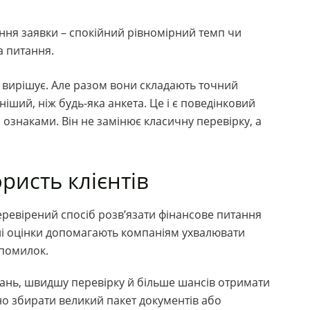
ння заявки – спокійний рівномірний темп чи
а питання.
е вирішує. Але разом вони складають точний
ший, ніж будь-яка анкета. Це і є поведінковий
 ознаками. Він не замінює класичну перевірку, а
ристь клієнтів
еревірений спосіб розв’язати фінансове питання
елі оцінки допомагають компаніям ухвалювати
 помилок.
тань, швидшу перевірку й більше шансів отримати
но збирати великий пакет документів або