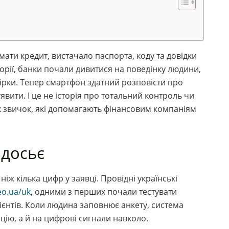
мати кредит, вистачало паспорта, коду та довідки
торії, банки почали дивитися на поведінку людини,
вірки. Тепер смартфон здатний розповісти про
явити. І це не історія про тотальний контроль чи
х звичок, які допомагають фінансовим компаніям
 досьє
іж кілька цифр у заявці. Провідні українські
eo.ua/uk
, одними з перших почали тестувати
ієнтів. Коли людина заповнює анкету, система
цію, а й на цифрові сигнали навколо.