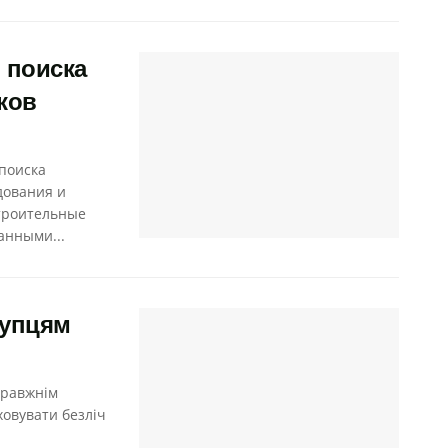
 поиска
ков
поиска
дования и
троительные
анными...
купцям
правжнім
ховувати безліч