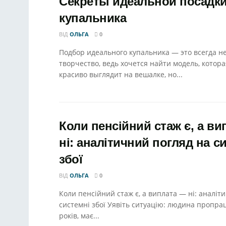
Секреты идеальной посадк
купальника
ВІД
ОЛЬГА
0
Подбор идеального купальника — это всегда н
творчество, ведь хочется найти модель, котора
красиво выглядит на вешалке, но...
Коли пенсійний стаж є, а в
ні: аналітичний погляд на с
збої
ВІД
ОЛЬГА
0
Коли пенсійний стаж є, а виплата — ні: аналіт
системні збої Уявіть ситуацію: людина пропра
років, має...