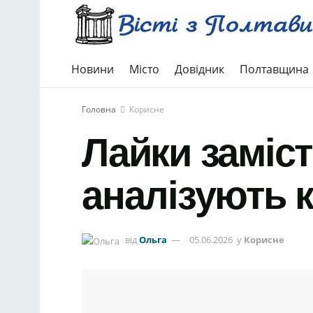
Новини
Місто
Довідник
Полтавщина
Головна
Корисне
Лайки заміст
аналізують 
від
Ольга
05.06.2026
у
Корисне