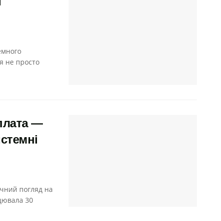
и
емного
я не просто
иплата —
истемні
ичний погляд на
цювала 30