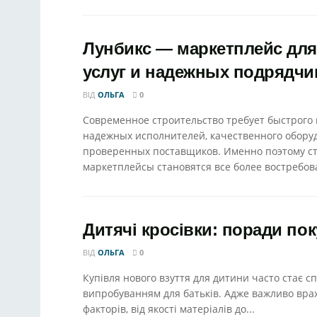
Лунбикс — маркетплейс для
услуг и надежных подрядчи
ВІД
ОЛЬГА
0
Современное строительство требует быстрого 
надежных исполнителей, качественного обору
проверенных поставщиков. Именно поэтому с
маркетплейсы становятся все более востребов
Дитячі кросівки: поради по
ВІД
ОЛЬГА
0
Купівля нового взуття для дитини часто стає с
випробуванням для батьків. Адже важливо вра
факторів, від якості матеріалів до...