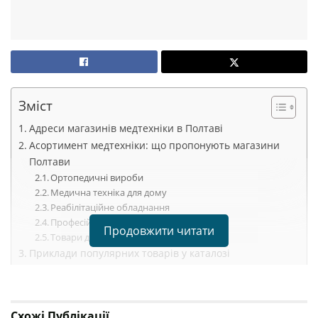
Зміст
Адреси магазинів медтехніки в Полтаві
Асортимент медтехніки: що пропонують магазини
Полтави
Ортопедичні вироби
Медична техніка для дому
Реабілітаційне обладнання
Професійне обладнання для клінік
Продовжити читати
Товари для догляду за здоров’ям
Приклади популярних товарів у каталозі
Особливості купівлі медтехніки в Полтаві
Переваги:
Турбота про здоров’я починається з правильного
Схожі
Публікації