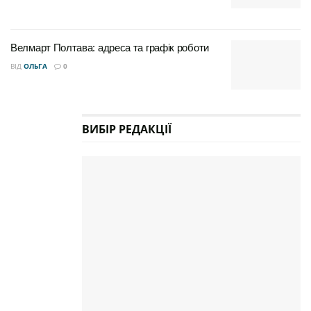
Велмарт Полтава: адреса та графік роботи
ВІД
ОЛЬГА
0
ВИБІР РЕДАКЦІЇ
Для зручності пошуку інформації зберемо дані в
компактну таблицю:
Адреса
Час роботи
Телефон
вул.
пн-пт 09:00–
+380 800
Європейська,
19:00, сб-нд
331 470