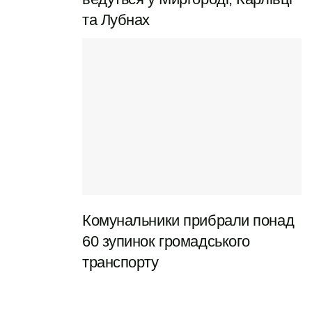
2
17:30, сб-нд
81745
та Лубнах
вихідний
вул.
щоденно 08:00–
+380 800
Європейська,
20:00
500 128
22
вул.
пн-пт 09:00–
+380 50
Європейська,
18:00, сб 09:00–
497 4954
68 (Фрунзе)
16:00, нд
вихідний
вул. Героїв
пн-пт 08:00–
–
146
17:00, сб 09:00–
Батальйону
15:00, нд
ТрО, 5
вихідний
Комунальники прибрали понад
Підземний
пн-пт 08:00–
+380 5325
60 зупинок громадського
перехід
18:00, сб-нд
69751
Шевченка-
08:00–16:00
транспорту
Європейська
вул. Баяна, 35
–
+380 67
212 5165