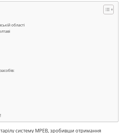
ській області
олтаві
засобів:
!
астарілу систему МРЕВ, зробивши отримання