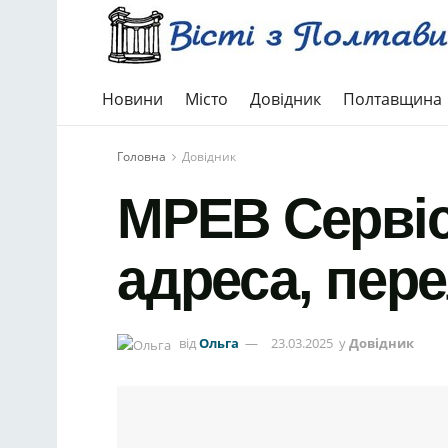
Новини
Місто
Довідник
Полтавщина
Головна
Довідник
МРЕВ Сервіс
адреса, пере
від
Ольга
23.03.2025
у
Довідник