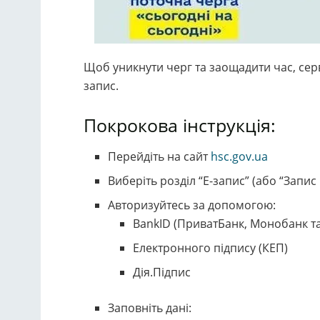
Щоб уникнути черг та заощадити час, се
запис.
Покрокова інструкція:
Перейдіть на сайт
hsc.gov.ua
Виберіть розділ “Е-запис” (або “Запис
Авторизуйтесь за допомогою:
BankID (ПриватБанк, Монобанк та
Електронного підпису (КЕП)
Дія.Підпис
Заповніть дані: