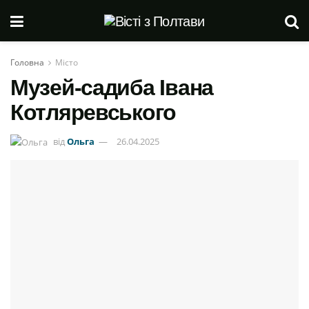
Головна
Місто
Музей-садиба Івана
Котляревського
від
Ольга
26.04.2025