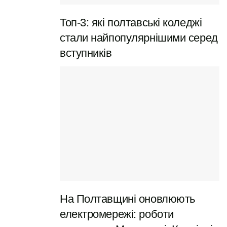
Вхідний квиток — 20 грн
Топ-3: які полтавські коледжі
Додатково за можливість фотографування — 20
стали найпопулярнішими серед
грн
вступників
Історія, що зберігає голос
епохи
На Полтавщині оновлюють
електромережі: роботи