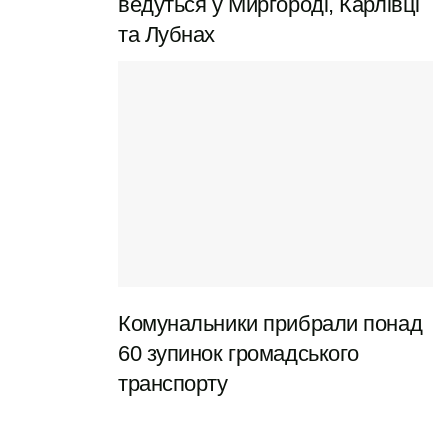
ведуться у Миргороді, Карлівці
та Лубнах
Садиба, де народився Іван Котляревський у 1769
році, була місцем, де він жив, мріяв, писав, а потім і
пішов з життя у 1838 році. Тут він провів більшу
Комунальники прибрали понад
частину свого життя, а отже — і створив більшу
60 зупинок громадського
частину своєї спадщини.
транспорту
Первісна будівля, на жаль, не дожила до наших днів.
Вона пережила роки забуття, зміну власників та