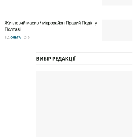
Житловий масив / мікрорайон Правий Поділ у
Полтаві
ВІД
ОЛЬГА
0
ВИБІР РЕДАКЦІЇ
Музей-садиба розташовується за адресою: Соборна
площа, 3, Полтава, Полтавська область, Україна,
36000
Контактний телефон для довідок та запису на
екскурсії: +380 5325 69750
Години роботи: Щодня з 09:00 до 18:00
Вартість квитка: