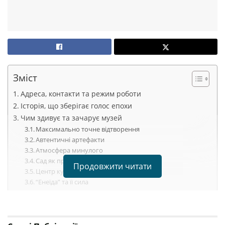
Зміст
Адреса, контакти та режим роботи
Історія, що зберігає голос епохи
Чим здивує та зачарує музей
Максимально точне відтворення
Автентичні артефакти
Атмосфера минулого
Сад як продовження поезії
Продовжити читати
Центр культурного життя
“Енеїда” та її сила
Де оживає історія української літератури
Посеред зелених вулиць Полтави, на Соборній