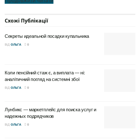
Продовжити читати
Схожі
Публікації
Секреты идеальной посадки купальника
ВІД
ОЛЬГА
0
Коли пенсійний стаж є, а виплата — ні:
аналітичний погляд на системні збої
ВІД
ОЛЬГА
0
Лунбикс — маркетплейс для поиска услуг и
надежных подрядчиков
ВІД
ОЛЬГА
0