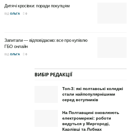
Дитячі кросівки: поради покупцям
ВІД
ОЛЬГА
0
Запитали — відповідаємо: все про купівлю
ГБО онлайн
ВІД
ОЛЬГА
0
ВИБІР РЕДАКЦІЇ
Топ-3: які полтавські коледжі
стали найпопулярнішими
серед вступників
На Полтавщині оновлюють
електромережі: роботи
ведуться у Миргороді,
Карлівці та Лубнах