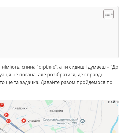
 німіють, спина “стріляє”, а ти сидиш і думаєш – “До
уація не погана, але розібратися, де справді
 то ще та задачка. Давайте разом пройдемося по