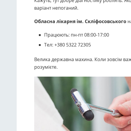
Кажуть, тут добре діагностику роблять. 
варіант непоганий.
Обласна лікарня ім. Скліфосовського
н
Працюють: пн-пт 08:00-17:00
Тел: +380 5322 72305
Велика державна махина. Коли зовсім важк
розумієте.