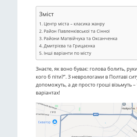
Зміст
Центр міста – класика жанру
Район Павленківської та Сінної
Райони Матвійчука та Оксанченка
Дмитрієва та Грицаєнка
Інші варіанти по місту
Знаєте, як воно буває: голова болить, руки
кого б піти?”. З неврологами в Полтаві сит
допоможуть, а де просто гроші візьмуть –
варіантах!