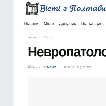
Новини
Місто
Довідник
Полтавщина
Головна
Місто
Невропатоло
від
Ольга
05.09.2025
у
Місто