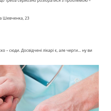
Якщо треба серйозно розібратися з проблемою –
а Шевченка, 23
о – сюди. Досвідчені лікарі є, але черги… ну ви