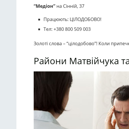
“Медіон”
на Сінній, 37
Працюють: ЦІЛОДОБОВО!
Тел: +380 800 509 003
Золоті слова – “цілодобово”! Коли припече
Райони Матвійчука т