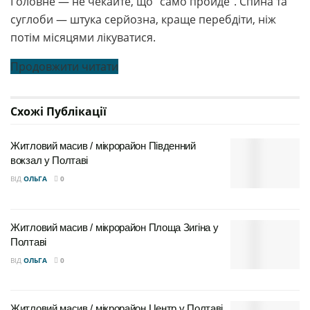
Головне — не чекайте, що “само пройде”. Спина та
суглоби — штука серйозна, краще перебдіти, ніж
потім місяцями лікуватися.
Продовжити читати
Схожі
Публікації
Житловий масив / мікрорайон Південний
вокзал у Полтаві
ВІД
ОЛЬГА
0
Житловий масив / мікрорайон Площа Зигіна у
Полтаві
ВІД
ОЛЬГА
0
Житловий масив / мікрорайон Центр у Полтаві