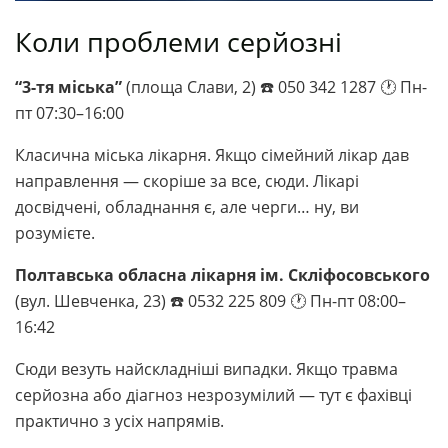
Коли проблеми серйозні
“3-тя міська”
(площа Слави, 2) ☎️ 050 342 1287 🕐 Пн-
пт 07:30–16:00
Класична міська лікарня. Якщо сімейний лікар дав
направлення — скоріше за все, сюди. Лікарі
досвідчені, обладнання є, але черги… ну, ви
розумієте.
Полтавська обласна лікарня ім. Скліфосовського
(вул. Шевченка, 23) ☎️ 0532 225 809 🕐 Пн-пт 08:00–
16:42
Сюди везуть найскладніші випадки. Якщо травма
серйозна або діагноз незрозумілий — тут є фахівці
практично з усіх напрямів.