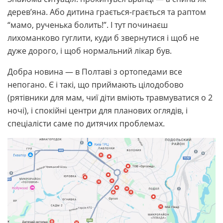
дерев’яна. Або дитина грається-грається та раптом
“мамо, рученька болить!”. І тут починаєш
лихоманково гуглити, куди б звернутися і щоб не
дуже дорого, і щоб нормальний лікар був.
Добра новина — в Полтаві з ортопедами все
непогано. Є і такі, що приймають цілодобово
(рятівники для мам, чиї діти вміють травмуватися о 2
ночі), і спокійні центри для планових оглядів, і
спеціалісти саме по дитячих проблемах.