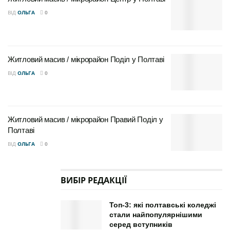
ВІД
ОЛЬГА
0
Житловий масив / мікрорайон Поділ у Полтаві
ВІД
ОЛЬГА
0
Житловий масив / мікрорайон Правий Поділ у
Полтаві
ВІД
ОЛЬГА
0
ВИБІР РЕДАКЦІЇ
Топ-3: які полтавські коледжі
стали найпопулярнішими
серед вступників