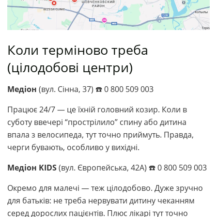
Коли терміново треба
(цілодобові центри)
Медіон
(вул. Сінна, 37) ☎️ 0 800 509 003
Працює 24/7 — це їхній головний козир. Коли в
суботу ввечері “прострілило” спину або дитина
впала з велосипеда, тут точно приймуть. Правда,
черги бувають, особливо у вихідні.
Медіон KIDS
(вул. Європейська, 42А) ☎️ 0 800 509 003
Окремо для малечі — теж цілодобово. Дуже зручно
для батьків: не треба нервувати дитину чеканням
серед дорослих пацієнтів. Плюс лікарі тут точно