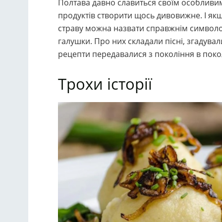
Полтава давно славиться своїм особливим 
продуктів створити щось дивовижне. І якщ
страву можна назвати справжнім символом
галушки. Про них складали пісні, згадували
рецепти передавалися з покоління в покол
Трохи історії