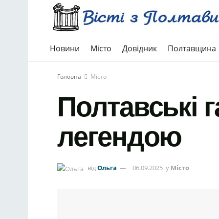
Новини
Місто
Довідник
Полтавщина
Головна
Місто
Полтавські г
легендою
від
Ольга
06.09.2025
у
Місто