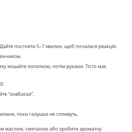
. Дайте постояти 5–7 хвилин, щоб почалася реакція.
вінчиком.
у мішайте лопаткою, потім руками. Тісто має
0.
йте “ковбаски”.
хвилини, поки галушки не спливуть.
им маслом, сметаною або зробити ароматну