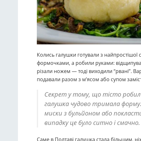
Колись галушки готували з найпростішої с
формочками, а робили руками: відщипува
різали ножем — тоді виходили “рвані”. Вар
подавали разом з м’ясом або супом заміст
Секрет у тому, що тісто робил
галушка чудово тримала форму. 
миски з бульйоном або покласти
випадку це було ситно і смачно.
Саме в Полтаві галушка стала більшим, ніж