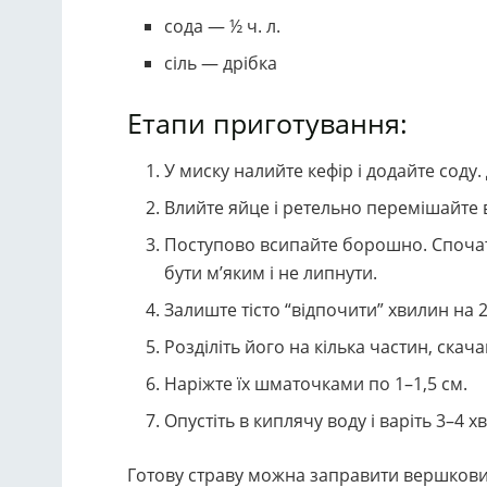
сода — ½ ч. л.
сіль — дрібка
Етапи приготування:
У миску налийте кефір і додайте соду
Влийте яйце і ретельно перемішайте 
Поступово всипайте борошно. Спочатк
бути м’яким і не липнути.
Залиште тісто “відпочити” хвилин на 2
Розділіть його на кілька частин, скача
Наріжте їх шматочками по 1–1,5 см.
Опустіть в киплячу воду і варіть 3–4 
Готову страву можна заправити вершков