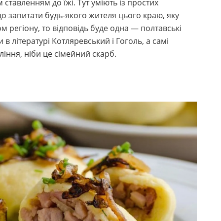
ставленням до їжі. Тут уміють із простих
о запитати будь-якого жителя цього краю, яку
 регіону, то відповідь буде одна — полтавські
 в літературі Котляревський і Гоголь, а самі
іння, ніби це сімейний скарб.