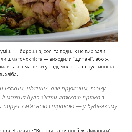
уміші — борошна, солі та води. Їх не вирізали
ли шматочок тіста — виходили “щипані”, або ж
или такі шматочки у воді, молоці або бульйоні та
ь хліба.
и м’яким, ніжним, але пружним, тому
Її можна було з’їсти ложкою прямо з
 поруч з м’ясною стравою — у будь-якому
 їжа. Згадайте “Вечори на хуторі біля Диканьки”