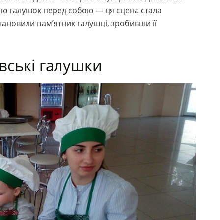
ою галушок перед собою — ця сцена стала
тановили пам’ятник галушці, зробивши її
вські галушки