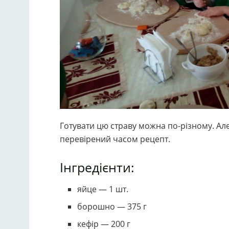
Готувати цю страву можна по-різному. Ал
перевірений часом рецепт.
Інгредієнти:
яйце — 1 шт.
борошно — 375 г
кефір — 200 г