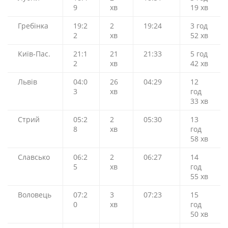
9
хв
19 хв
Гребінка
19:2
2
19:24
3 год
2
хв
52 хв
Київ-Пас.
21:1
21
21:33
5 год
2
хв
42 хв
Львів
04:0
26
04:29
12
3
хв
год
33 хв
Стрий
05:2
2
05:30
13
8
хв
год
58 хв
Славсько
06:2
2
06:27
14
5
хв
год
55 хв
Воловець
07:2
3
07:23
15
0
хв
год
50 хв