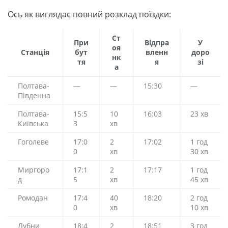
Ось як виглядає повний розклад поїздки:
Ст
При
Відпра
У
оя
Станція
бут
вленн
доро
нк
тя
я
зі
а
Полтава-
—
—
15:30
—
Південна
Полтава-
15:5
10
16:03
23 хв
Київська
3
хв
Гоголеве
17:0
2
17:02
1 год
0
хв
30 хв
Миргоро
17:1
2
17:17
1 год
д
5
хв
45 хв
Ромодан
17:4
40
18:20
2 год
0
хв
10 хв
Лубни
18:4
2
18:51
3 год