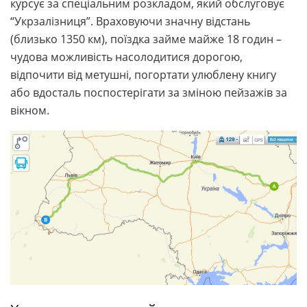
курсує за спеціальним розкладом, який обслуговує
“Укрзалізниця”. Враховуючи значну відстань
(близько 1350 км), поїздка займе майже 18 годин –
чудова можливість насолодитися дорогою,
відпочити від метушні, погортати улюблену книгу
або вдосталь поспостерігати за зміною пейзажів за
вікном.