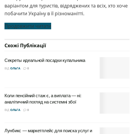
варіантом для туристів, відряджених та всіх, хто хоче
побачити Україну в її різноманітті.
Продовжити читати
Схожі
Публікації
Секреты идеальной посадки купальника
ВІД
ОЛЬГА
0
Коли пенсійний стаж є, а виплата — ні:
аналітичний погляд на системні збої
ВІД
ОЛЬГА
0
Лунбикс — маркетплейс для поиска услуг и