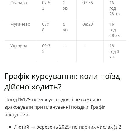
Свалява
07:5
2
07:55
16
3
хв
год
23 хв
Мукачево
08:1
5
08:23
16
8
хв
год
48 хв
Ужгород
09:3
—
—
18
3
год 3
хв
Графік курсування: коли поїзд
дійсно ходить?
Поїзд №129 не курсує щодня, і це важливо
враховувати при плануванні поїздки. Графік
наступний:
Лютий — березень 2025: по парних числах (з 2