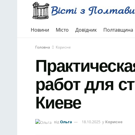
Новини
Місто
Довідник
Полтавщина
Головна
Корисне
Практическа
работ для с
Киеве
від
Ольга
18.10.2025
у
Корисне