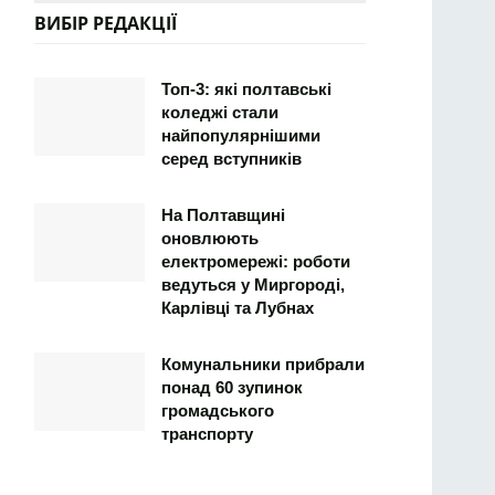
ВИБІР РЕДАКЦІЇ
Топ-3: які полтавські
коледжі стали
найпопулярнішими
серед вступників
На Полтавщині
оновлюють
електромережі: роботи
ведуться у Миргороді,
Карлівці та Лубнах
Комунальники прибрали
понад 60 зупинок
громадського
транспорту