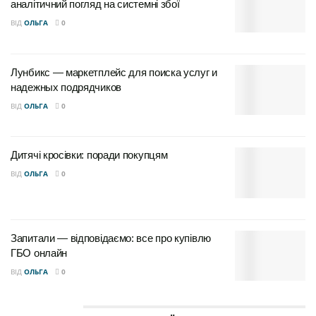
аналітичний погляд на системні збої
ВІД
ОЛЬГА
0
Лунбикс — маркетплейс для поиска услуг и
надежных подрядчиков
ВІД
ОЛЬГА
0
Дитячі кросівки: поради покупцям
ВІД
ОЛЬГА
0
Запитали — відповідаємо: все про купівлю
ГБО онлайн
ВІД
ОЛЬГА
0