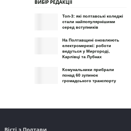
ВИБІР РЕДАКЦІЇ
Топ-3: які полтавські коледжі
стали найпопулярнішими
серед вступників
На Полтавщині оновлюють
електромережі: роботи
ведуться у Миргороді,
Карлівці та Лубнах
Комунальники прибрали
понад 60 зупинок
громадського транспорту
Вісті з Полтави