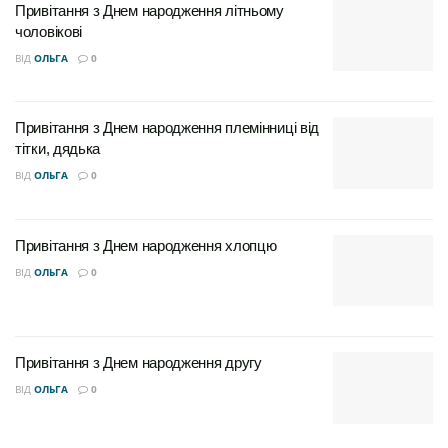
Привітання з Днем народження літньому
чоловікові
ВІД
ОЛЬГА
0
Привітання своїми
Привітання з Днем народження племінниці від
тітки, дядька
ВІД
ОЛЬГА
0
словами
Привітання з Днем народження хлопцю
Іноді найпростіші та найщиріші слова зворушують
ВІД
ОЛЬГА
0
серце глибше за будь-які заготовлені фрази. Головне
– говорити від душі.
Привітання з Днем народження другу
“Дорогий братику! Вітаю тебе з Днем
народження! Бажаю тобі величезного щастя,
ВІД
ОЛЬГА
0
міцного здоров’я, удачі у всіх справах і щоб
поруч завжди були вірні друзі та люблячі люди.”