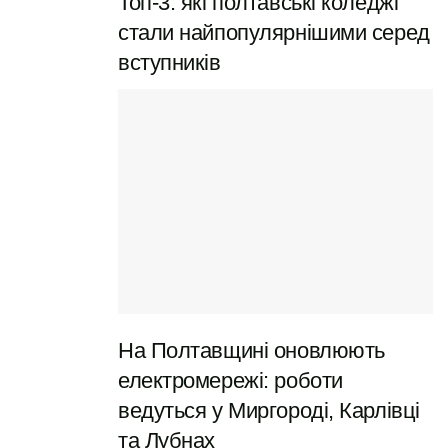
Топ-3: які полтавські коледжі
стали найпопулярнішими серед
вступників
Віршами
Вітання у віршах – це особливий спосіб передати
свої почуття, додавши святковості та мелодійності.
Хай доля шле тобі добро, Здоров’я, щастя і
тепло. Хай кожен день буде яскравим, А серце
На Полтавщині оновлюють
сповнене коханням!
електромережі: роботи
З Днем народження, брате мій, Будь завжди
ведуться у Миргороді, Карлівці
духом молодий. Хай успіх в справах не минає, А
та Лубнах
радість в серці розквітає!