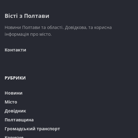
Вісті з Полтави
Новини Полтави та області. Довідкова, та корисна
інформація про місто.
Контакти
Чому картинки такі важливі у привітаннях?
Візуальний контент робить привітання більш
незабутнім та емоційним. Картинка може передати
РУБРИКИ
настрій, додати гумору або створити особливу
Новини
атмосферу. Їх можна згенерувати за допомогою
сучасних інструментів, таких як:
Місто
Довідник
Нейромережі для генерації зображень
Полтавщина
(наприклад, Midjourney, DALL-E 2, Stable
Громадський транспорт
Diffusion).
Корисне