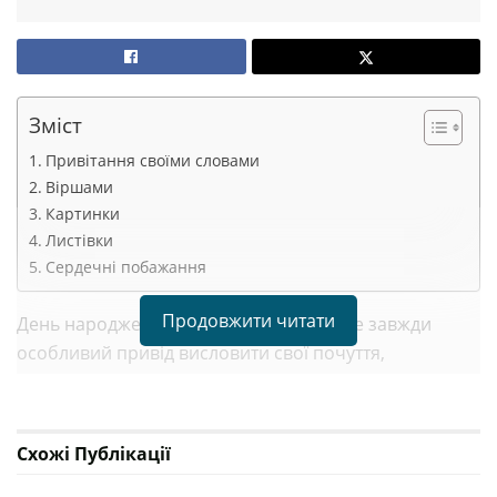
Зміст
Привітання своїми словами
Віршами
Картинки
Листівки
Сердечні побажання
Продовжити читати
День народження близької людини – це завжди
особливий привід висловити свої почуття,
подарувати тепло та увагу. А коли йдеться про брата,
цей зв’язок стає ще глибшим та значущішим.
Привітання – це не просто формальність, це
Схожі
Публікації
можливість нагадати про вашу любов, підтримку та
про те, як він важливий для вас.