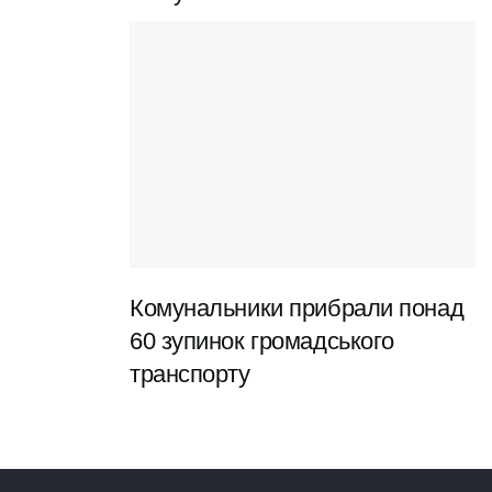
Бажаю мудрості й терпіння, У всіх задумах –
розуміння. Хай збудуться твої бажання, І світ
дарує процвітання!
Нехай життя твоє квітує, Надія в серденьку існує.
Хай ангел береже в дорозі, А щастя буде на
порозі!
Мій брате, друже, захиснику, Прийми вітання
щире це. Хай сонце світить у вікні, А доля радість
принесе!
Комунальники прибрали понад
Картинки
60 зупинок громадського
транспорту