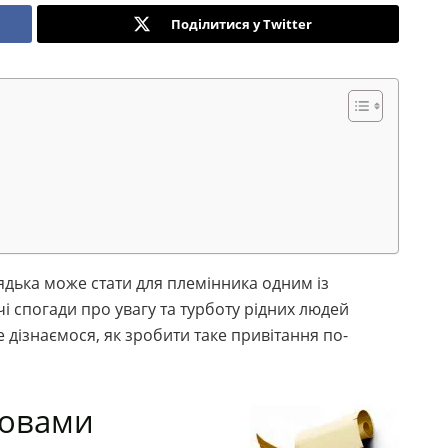
Поділитися у Twitter
дядька може стати для племінника одним із
і спогади про увагу та турботу рідних людей
 дізнаємося, як зробити таке привітання по-
ловами