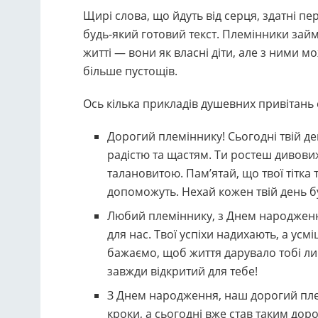
Щирі слова, що йдуть від серця, здатні пе
будь-який готовий текст. Племінники зай
житті — вони як власні діти, але з ними м
більше пустощів.
Ось кілька прикладів душевних привітань
Дорогий племіннику! Сьогодні твій де
радістю та щастям. Ти ростеш диво
талановитою. Пам’ятай, що твої тітка
допоможуть. Нехай кожен твій день 
Любий племіннику, з Днем народженн
для нас. Твої успіхи надихають, а усм
бажаємо, щоб життя дарувало тобі л
завжди відкритий для тебе!
З Днем народження, наш дорогий пле
кроки, а сьогодні вже став таким дор