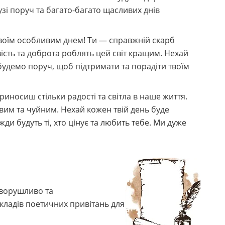
рузі поруч та багато-багато щасливих днів
твоїм особливим днем! Ти — справжній скарб
ість та доброта роблять цей світ кращим. Нехай
и будемо поруч, щоб підтримати та порадіти твоїм
иносиш стільки радості та світла в наше життя.
им та чуйним. Нехай кожен твій день буде
ди будуть ті, хто цінує та любить тебе. Ми дуже
зворушливо та
кладів поетичних привітань для