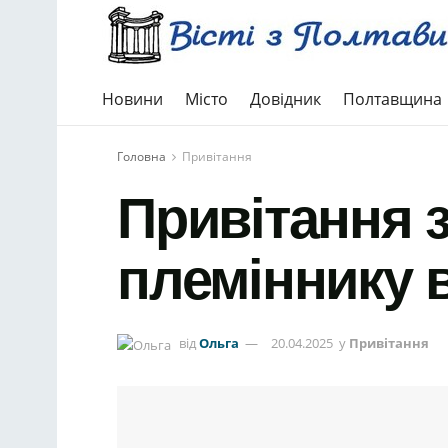
Новини
Місто
Довідник
Полтавщина
Головна
Привітання
Привітання 
племіннику в
від
Ольга
20.04.2025
у
Привітання