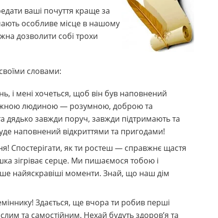
редати ваші почуття краще за
мають особливе місце в нашому
ожна дозволити собі трохи
 своїми словами:
нь, і мені хочеться, щоб він був наповнений
вижною людиною — розумною, доброю та
 та дядько завжди поруч, завжди підтримають та
буде наповнений відкриттями та пригодами!
я! Спостерігати, як ти ростеш — справжнє щастя
ішка зігріває серце. Ми пишаємося тобою і
ише найяскравіші моменти. Знай, що наш дім
міннику! Здається, ще вчора ти робив перші
ослим та самостійним. Нехай будуть здоров’я та