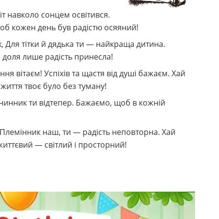
віт навколо сонцем освітився.
об кожен день був радістю осяяний!
х, Для тітки й дядька ти — найкраща дитина.
б доля лише радість принесла!
я вітаєм! Успіхів та щастя від душі бажаєм. Хай
 життя твоє було без туману!
енинник ти відтепер. Бажаємо, щоб в кожній
 Племінник наш, ти — радість неповторна. Хай
життєвий — світлий і просторний!