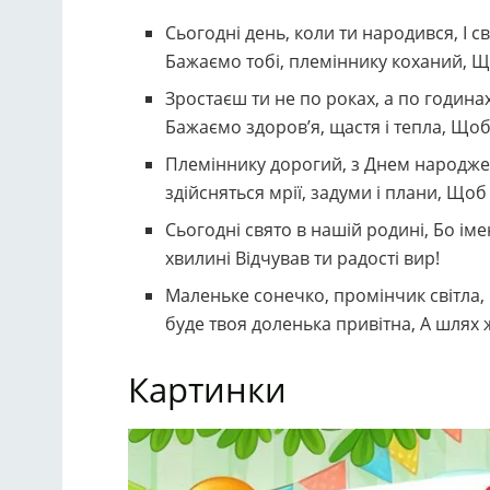
Сьогодні день, коли ти народився, І с
Бажаємо тобі, племіннику коханий, Щ
Зростаєш ти не по роках, а по година
Бажаємо здоров’я, щастя і тепла, Що
Племіннику дорогий, з Днем народженн
здійсняться мрії, задуми і плани, Щоб
Сьогодні свято в нашій родині, Бо ім
хвилині Відчував ти радості вир!
Маленьке сонечко, промінчик світла,
буде твоя доленька привітна, А шлях 
Картинки