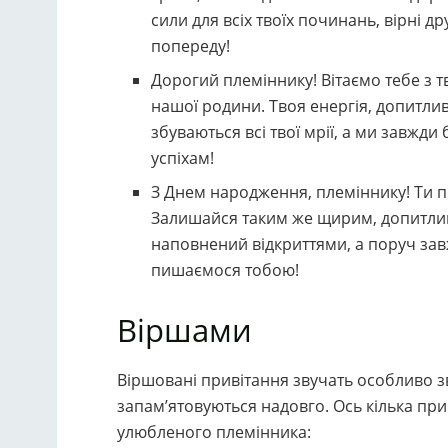
сили для всіх твоїх починань, вірні д
попереду!
Дорогий племіннику! Вітаємо тебе з 
нашої родини. Твоя енергія, допитлив
збуваються всі твої мрії, а ми завжд
успіхам!
З Днем народження, племіннику! Ти пр
Залишайся таким же щирим, допитлив
наповнений відкриттями, а поруч завж
пишаємося тобою!
Віршами
Віршовані привітання звучать особливо 
запам’ятовуються надовго. Ось кілька при
улюбленого племінника: