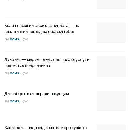
унікальну атмосферу, визначні пам’ятки та
особливості проживання. Давайте розберемося в
історії виникнення цих районів, їхньому населенні,
етнічному складі та головних визначних пам’ятках.
Коли пенсійний стаж є, а виплата — ні:
аналітичний погляд на системні збої
Історичне формування районів
ВІД
ОЛЬГА
0
Полтави
Лунбикс — маркетплейс для поиска услуг и
надежных подрядчиков
ВІД
ОЛЬГА
0
Дитячі кросівки: поради покупцям
ВІД
ОЛЬГА
0
Полтава, заснована понад 1100 років тому,
поступово розширювалась і розвивалась. Історично
Запитали — відповідаємо: все про купівлю