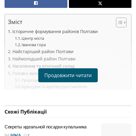
Зміст
Історичне формування районів Полтави
Центр міста
Іванова гора
Найстаріший район Полтави
Наймолодший район Полтави
Населення та етнічний склад
Головні визначні пам’ятки Полтави
Продовжити читати
Природні пам’ятки
Культурні та архітектурні пам’ятки
Історичні пам’ятки
Переваги проживання в різних районах Полтави
Полтава: місто, де історія зустрічається з сучасністю
Схожі
Публікації
Полтава — місто з багатою історією та
Секреты идеальной посадки купальника
різноманітними районами, кожен з яких має свою
ВІД
ОЛЬГА
0