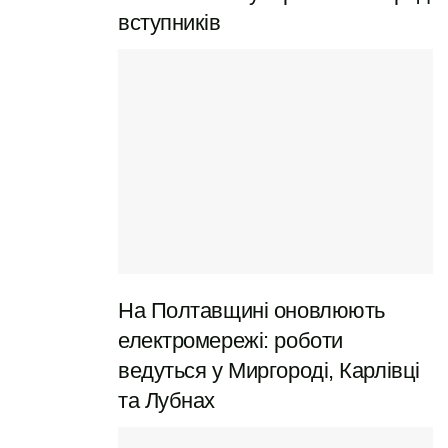
навколо якої знаходяться будівлі в стилі класицизму
вступників
XIX століття. В центрі площі височіє Монумент Слави,
встановлений на честь перемоги в Полтавській битві
1709 року.
Іванова гора
На Полтавщині оновлюють
електромережі: роботи
ведуться у Миргороді, Карлівці
та Лубнах