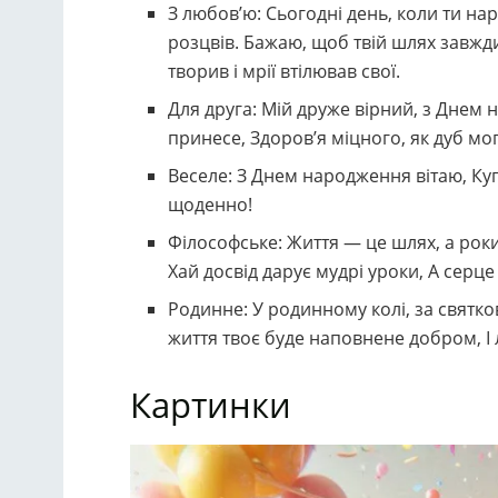
З любов’ю: Сьогодні день, коли ти нар
розцвів. Бажаю, щоб твій шлях завжд
творив і мрії втілював свої.
Для друга: Мій друже вірний, з Днем 
принесе, Здоров’я міцного, як дуб могу
Веселе: З Днем народження вітаю, Куп
щоденно!
Філософське: Життя — це шлях, а ро
Хай досвід дарує мудрі уроки, А серц
Родинне: У родинному колі, за святк
життя твоє буде наповнене добром, І 
Картинки