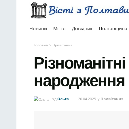
Новини
Місто
Довідник
Полтавщина
Головна
Привітання
Різноманітні
народження
від
Ольга
20.04.2025
у
Привітання