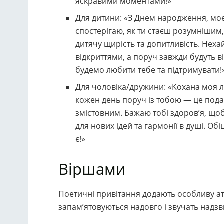
яскравими моментами!»
Для дитини: «З Днем народження, моє
спостерігаю, як ти стаєш розумнішим
дитячу щирість та допитливість. Нех
відкриттями, а поруч завжди будуть ві
будемо любити тебе та підтримувати!
Для чоловіка/дружини: «Кохана моя л
кожен день поруч із тобою — це пода
змістовним. Бажаю тобі здоров’я, щоб 
для нових ідей та гармонії в душі. Обі
є!»
Віршами
Поетичні привітання додають особливу а
запам’ятовуються надовго і звучать надз