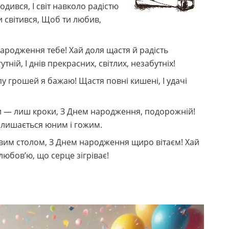
одився, І світ навколо радістю
и світився, Щоб ти любив,
народження тебе! Хай доля щастя й радість
тній, І днів прекрасних, світлих, незабутніх!
у грошей я бажаю! Щастя повні кишені, І удачі
ки — лиш кроки, З Днем народження, подорожній!
е лишається юним і гожим.
овим столом, З Днем народження щиро вітаєм! Хай
любов’ю, що серце зігріває!