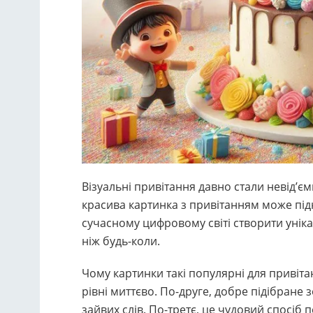
Візуальні привітання давно стали невід’є
красива картинка з привітанням може підн
сучасному цифровому світі створити унік
ніж будь-коли.
Чому картинки такі популярні для привіт
рівні миттєво. По-друге, добре підібране
зайвих слів. По-третє, це чудовий спосіб