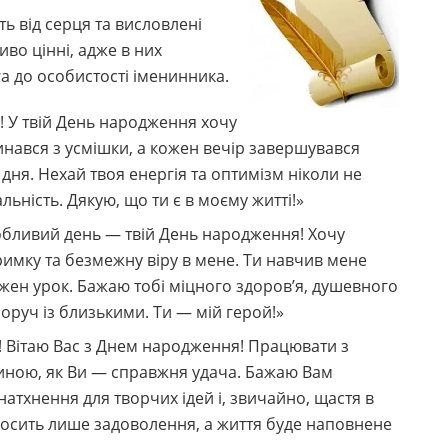
ь від серця та висловлені
во цінні, адже в них
а до особистості іменинника.
! У твій День народження хочу
нався з усмішки, а кожен вечір завершувався
ня. Нехай твоя енергія та оптимізм ніколи не
льність. Дякую, що ти є в моєму житті!»
собливий день — твій День народження! Хочу
тримку та безмежну віру в мене. Ти навчив мене
 кожен урок. Бажаю тобі міцного здоров’я, душевного
оруч із близькими. Ти — мій герой!»
! Вітаю Вас з Днем народження! Працювати з
иною, як Ви — справжня удача. Бажаю Вам
атхнення для творчих ідей і, звичайно, щастя в
носить лише задоволення, а життя буде наповнене