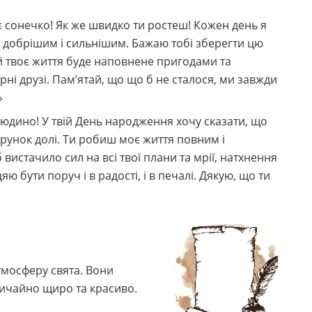
 сонечко! Як же швидко ти ростеш! Кожен день я
, добрішим і сильнішим. Бажаю тобі зберегти цю
ай твоє життя буде наповнене пригодами та
рні друзі. Пам’ятай, що що б не сталося, ми завжди
»
юдино! У твій День народження хочу сказати, що
рунок долі. Ти робиш моє життя повним і
вистачило сил на всі твої плани та мрії, натхнення
цяю бути поруч і в радості, і в печалі. Дякую, що ти
тмосферу свята. Вони
вичайно щиро та красиво.