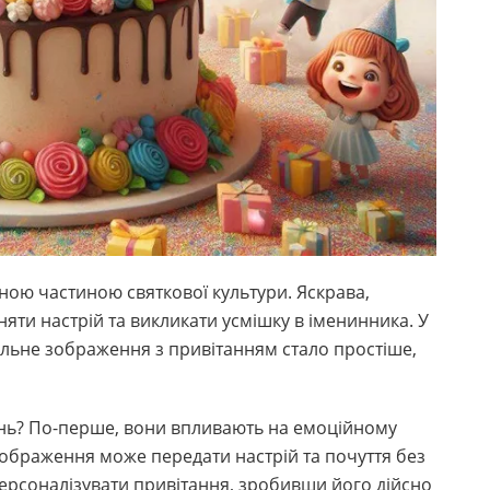
мною частиною святкової культури. Яскрава,
яти настрій та викликати усмішку в іменинника. У
альне зображення з привітанням стало простіше,
ань? По-перше, вони впливають на емоційному
 зображення може передати настрій та почуття без
 персоналізувати привітання, зробивши його дійсно