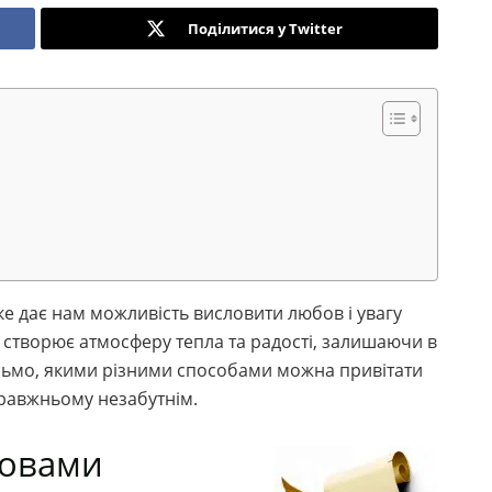
Поділитися у Twitter
е дає нам можливість висловити любов і увагу
створює атмосферу тепла та радості, залишаючи в
яньмо, якими різними способами можна привітати
правжньому незабутнім.
ловами