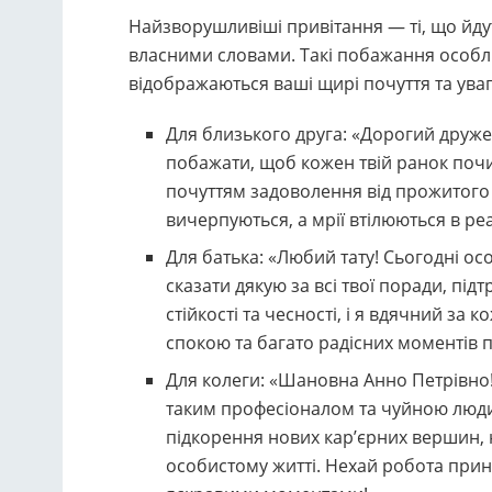
Найзворушливіші привітання — ті, що йдут
власними словами. Такі побажання особли
відображаються ваші щирі почуття та уваг
Для близького друга: «Дорогий друже
побажати, щоб кожен твій ранок почи
почуттям задоволення від прожитого д
вичерпуються, а мрії втілюються в реа
Для батька: «Любий тату! Сьогодні о
сказати дякую за всі твої поради, під
стійкості та чесності, і я вдячний за
спокою та багато радісних моментів п
Для колеги: «Шановна Анно Петрівно
таким професіоналом та чуйною люд
підкорення нових кар’єрних вершин, н
особистому житті. Нехай робота при