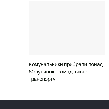
Kioto Rich підкуповує тим, що тут дійсно можна не
просто перекусити, а влаштувати собі гастрономічну
паузу у східному стилі. Приємний бонус — ввічливий
персонал та продумане меню, що підходить як для
новачків, так і для досвідчених шанувальників
японської кухні.
KAI FUI — доставка, яка
знається на ролах
Комунальники прибрали понад
60 зупинок громадського
транспорту