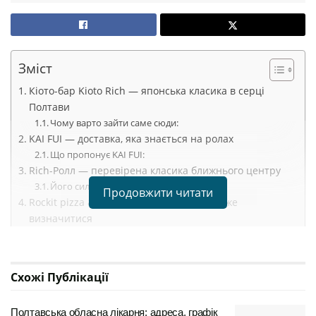
Зміст
Кіото-бар Kioto Rich — японська класика в серці
Полтави
Чому варто зайти саме сюди:
KAI FUI — доставка, яка знається на ролах
Що пропонує KAI FUI:
Rich-Ролл — перевірена класика ближнього центру
Його сильні сторони:
Продовжити читати
Rockit pizza & sushi — для тих, хто не може
визначитися
Що тут є:
Sushi Wok — лаконічність та стабільність
Переваги:
Схожі
Публікації
SushiExpress — швидкість та комфорт
Тут цінують:
Полтавська обласна лікарня: адреса, графік
ZUZU sushi — стильний центр та насичений смак