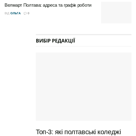
Велмарт Полтава: адреса та графік роботи
Кіото-бар Kioto Rich —
ВІД
ОЛЬГА
0
японська класика в серці
Полтави
ВИБІР РЕДАКЦІЇ
Топ-3: які полтавські коледжі