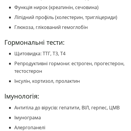
Функція нирок (креатинін, сечовина)
Ліпідний профіль (холестерин, тригліцериди)
Глюкоза, глікований гемоглобін
Гормональні тести:
Щитовидка: ТТГ, Т3, Т4
Репродуктивні гормони: естроген, прогестерон,
тестостерон
Інсулін, кортизол, пролактин
Імунологія:
Антитіла до вірусів: гепатити, ВІЛ, герпес, ЦМВ
Імунограма
Алергопанелі