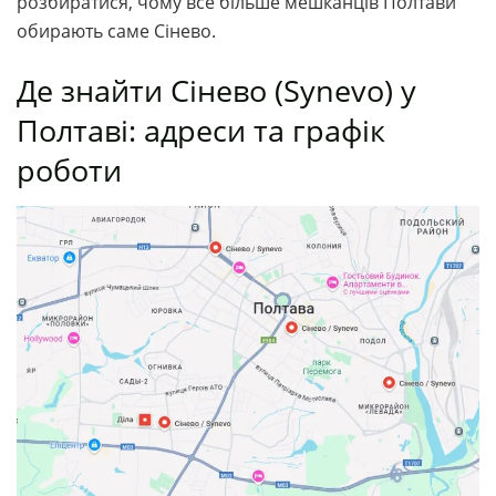
розбиратися, чому все більше мешканців Полтави
обирають саме Сінево.
Де знайти Сінево (Synevo) у
Полтаві: адреси та графік
роботи