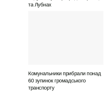
Зупинки:
та Лубнах
Автовокзал
вул. Героїв України
Сади-1
Бібліотека
пров. Лікаря Мальцева
вул. Великотирнівська
Промбаза
Школа № 11
Комунальники прибрали понад
Фарфоровий завод
60 зупинок громадського
Продмаш
транспорту
пл. Київська
ОЦЕВУМ