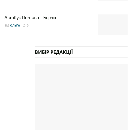
Автобус Полтава – Берлін
ВІД
ОЛЬГА
0
Тролейбус курсує щодня з 05:30 до 22:30, що
дозволяє пасажирам користуватися ним як для
ВИБІР РЕДАКЦІЇ
ранкових поїздок на роботу та навчання, так і для
вечірніх пересувань. Інтервал руху становить 8
хвилин 30 секунд, що робить очікування транспорту
мінімальним і зручним.
Вартість проїзду:
Разовий квиток: 10 гривень
Оплата можлива:
Безконтактно банківською карткою (NFC)