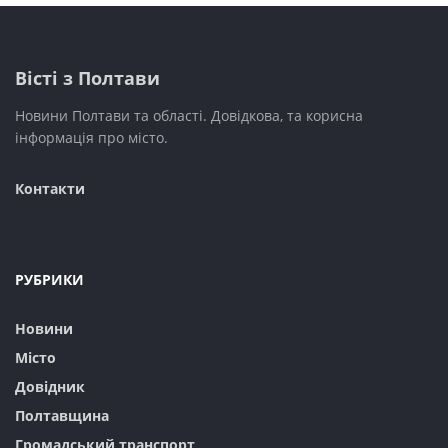
вул. Сінна
Будинок зв’язку
Вісті з Полтави
вул. 1100-річчя Полтави
вул. Шевченка
Новини Полтави та області. Довідкова, та корисна
інформація про місто.
вул. Героїв-Чорнобильців
Школа № 27
Контакти
вул. Героїв АТО
вул. Лялі Убийвовк
РУБРИКИ
вул. Гетьмана Сагайдачного
Поліклініка № 4
Новини
Мотель
Місто
Алмазна
Довідник
Полтавщина
вул. 23-го Вересня
Громадський транспорт