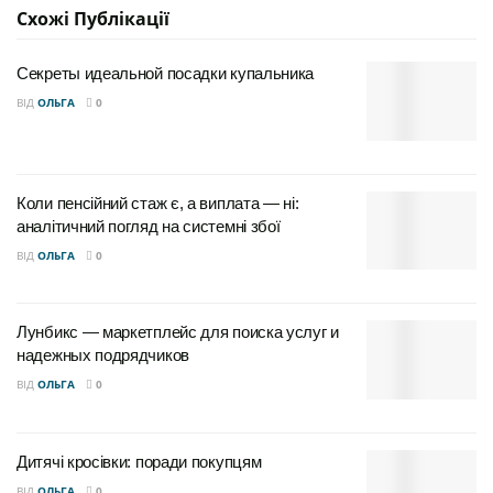
Схожі
Публікації
Секреты идеальной посадки купальника
ВІД
ОЛЬГА
0
Коли пенсійний стаж є, а виплата — ні:
аналітичний погляд на системні збої
ВІД
ОЛЬГА
0
Лунбикс — маркетплейс для поиска услуг и
надежных подрядчиков
ВІД
ОЛЬГА
0
Дитячі кросівки: поради покупцям
ВІД
ОЛЬГА
0