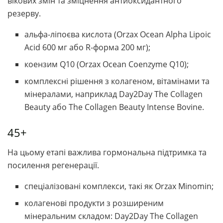
вікових змін та зміцнення антиоксидантного
резерву.
альфа-ліпоєва кислота (Orzax Ocean Alpha Lipoic
Acid 600 мг або R-форма 200 мг);
коензим Q10 (Orzax Ocean Coenzyme Q10);
комплексні рішення з колагеном, вітамінами та
мінералами, наприклад Day2Day The Collagen
Beauty або The Collagen Beauty Intense Bovine.
45+
На цьому етапі важлива гормональна підтримка та
посилення регенерації.
спеціалізовані комплекси, такі як Orzax Minomin;
колагенові продукти з розширеним
мінеральним складом: Day2Day The Collagen