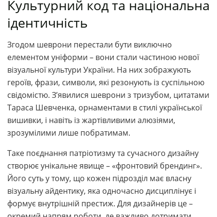
Культурний код та національна
ідентичність
Згодом шеврони перестали бути виключно
елементом уніформи – вони стали частиною нової
візуальної культури України. На них зображують
героїв, фрази, символи, які резонують із суспільною
свідомістю. З’явилися шеврони з тризубом, цитатами
Тараса Шевченка, орнаментами в стилі української
вишивки, і навіть із жартівливими алюзіями,
зрозумілими лише побратимам.
Таке поєднання патріотизму та сучасного дизайну
створює унікальне явище – «фронтовий брендинг».
Його суть у тому, що кожен підрозділ має власну
візуальну айдентику, яка одночасно дисциплінує і
формує внутрішній престиж. Для дизайнерів це –
окремий напрям роботи, де важливо дотримати