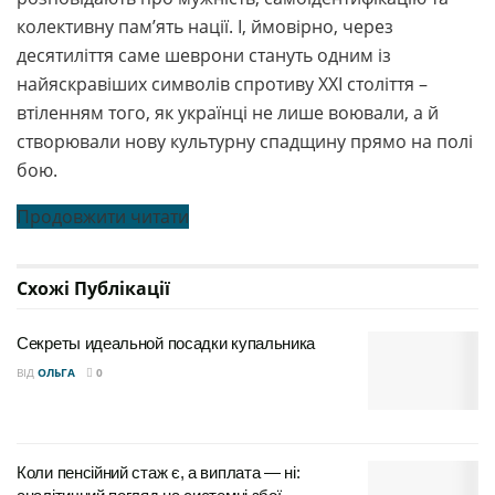
колективну пам’ять нації. І, ймовірно, через
десятиліття саме шеврони стануть одним із
найяскравіших символів спротиву ХХІ століття –
втіленням того, як українці не лише воювали, а й
створювали нову культурну спадщину прямо на полі
бою.
Продовжити читати
Схожі
Публікації
Секреты идеальной посадки купальника
ВІД
ОЛЬГА
0
Коли пенсійний стаж є, а виплата — ні: