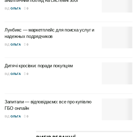
аналітичний погляд на системні збої
ВІД
ОЛЬГА
0
Лунбикс — маркетплейс для поиска услуг и
надежных подрядчиков
ВІД
ОЛЬГА
0
Дитячі кросівки: поради покупцям
ВІД
ОЛЬГА
0
Запитали — відповідаємо: все про купівлю
ГБО онлайн
ВІД
ОЛЬГА
0