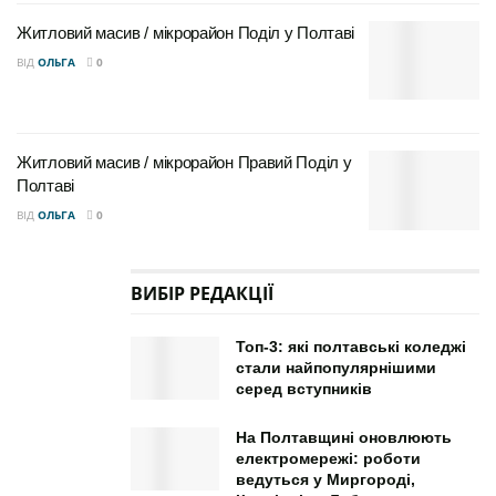
центру його відділяють приблизно 4 кілометри — не
надто далеко, але й не впритул до галасливих
Житловий масив / мікрорайон Поділ у Полтаві
вулиць. Як головні орієнтири найчастіше називають
ВІД
ОЛЬГА
0
Київське шосе, ринок «Мотель» та однойменну
зупинку громадського транспорту. Поруч
розташований авторинок, що для багатьох
Житловий масив / мікрорайон Правий Поділ у
автомобілістів стає приємним бонусом.
Полтаві
ВІД
ОЛЬГА
0
ВИБІР РЕДАКЦІЇ
Топ-3: які полтавські коледжі
стали найпопулярнішими
серед вступників
На Полтавщині оновлюють
електромережі: роботи
ведуться у Миргороді,