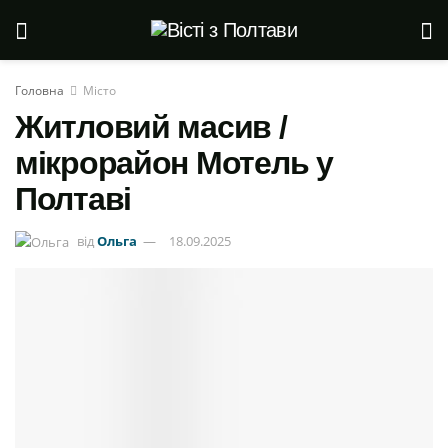
Головна
Місто
Житловий масив /
мікрорайон Мотель у
Полтаві
від
Ольга
18.09.2025