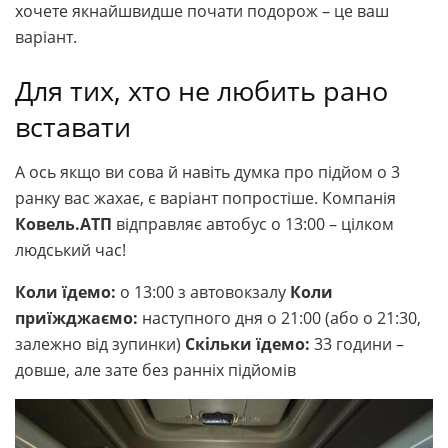
хочете якнайшвидше почати подорож – це ваш
варіант.
Для тих, хто не любить рано
вставати
А ось якщо ви сова й навіть думка про підйом о 3
ранку вас жахає, є варіант попростіше. Компанія
Ковель.АТП
відправляє автобус о 13:00 – цілком
людський час!
Коли їдемо:
о 13:00 з автовокзалу
Коли
приїжджаємо:
наступного дня о 21:00 (або о 21:30,
залежно від зупинки)
Скільки їдемо:
33 години –
довше, але зате без ранніх підйомів