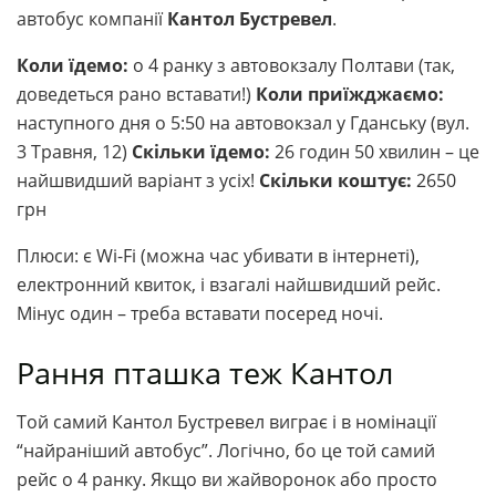
автобус компанії
Кантол Бустревел
.
Коли їдемо:
о 4 ранку з автовокзалу Полтави (так,
доведеться рано вставати!)
Коли приїжджаємо:
наступного дня о 5:50 на автовокзал у Гданську (вул.
3 Травня, 12)
Скільки їдемо:
26 годин 50 хвилин – це
найшвидший варіант з усіх!
Скільки коштує:
2650
грн
Плюси: є Wi-Fi (можна час убивати в інтернеті),
електронний квиток, і взагалі найшвидший рейс.
Мінус один – треба вставати посеред ночі.
Рання пташка теж Кантол
Той самий Кантол Бустревел виграє і в номінації
“найраніший автобус”. Логічно, бо це той самий
рейс о 4 ранку. Якщо ви жайворонок або просто