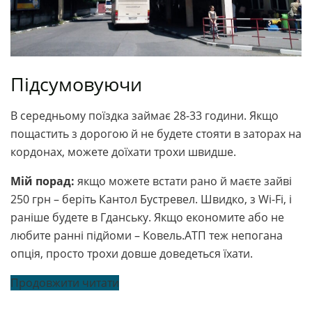
Підсумовуючи
В середньому поїздка займає 28-33 години. Якщо
пощастить з дорогою й не будете стояти в заторах на
кордонах, можете доїхати трохи швидше.
Мій порад:
якщо можете встати рано й маєте зайві
250 грн – беріть Кантол Бустревел. Швидко, з Wi-Fi, і
раніше будете в Гданську. Якщо економите або не
любите ранні підйоми – Ковель.АТП теж непогана
опція, просто трохи довше доведеться їхати.
Продовжити читати