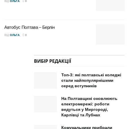
ВІД
ОЛЬГА
0
Автобус Полтава – Берлін
ВІД
ОЛЬГА
0
ВИБІР РЕДАКЦІЇ
Топ-3: які полтавські коледжі
стали найпопулярнішими
серед вступників
На Полтавщині оновлюють
електромережі: роботи
ведуться у Миргороді,
Карлівці та Лубнах
Комунальники прибрали