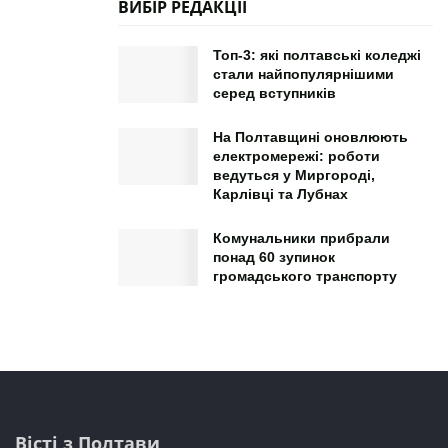
ВИБІР РЕДАКЦІЇ
Топ-3: які полтавські коледжі
стали найпопулярнішими
серед вступників
На Полтавщині оновлюють
електромережі: роботи
ведуться у Миргороді,
Карлівці та Лубнах
Комунальники прибрали
понад 60 зупинок
громадського транспорту
Вісті з Полтави