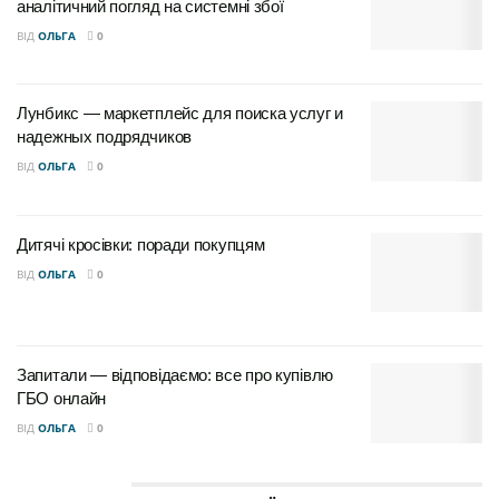
аналітичний погляд на системні збої
ВІД
ОЛЬГА
0
Лунбикс — маркетплейс для поиска услуг и
надежных подрядчиков
ВІД
ОЛЬГА
0
Дитячі кросівки: поради покупцям
ВІД
ОЛЬГА
0
Запитали — відповідаємо: все про купівлю
ГБО онлайн
ВІД
ОЛЬГА
0