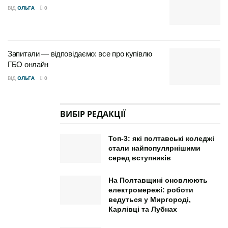
ВІД
ОЛЬГА
0
Запитали — відповідаємо: все про купівлю
ГБО онлайн
ВІД
ОЛЬГА
0
ВИБІР РЕДАКЦІЇ
Топ-3: які полтавські коледжі
стали найпопулярнішими
серед вступників
На Полтавщині оновлюють
електромережі: роботи
ведуться у Миргороді,
Карлівці та Лубнах