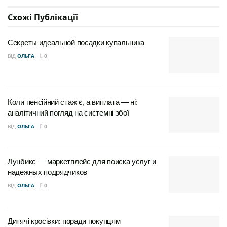
Схожі
Публікації
Секреты идеальной посадки купальника
ВІД
ОЛЬГА
0
Коли пенсійний стаж є, а виплата — ні:
аналітичний погляд на системні збої
ВІД
ОЛЬГА
0
Лунбикс — маркетплейс для поиска услуг и
надежных подрядчиков
ВІД
ОЛЬГА
0
Дитячі кросівки: поради покупцям