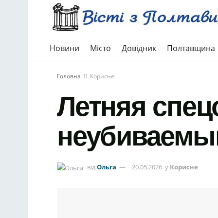
Новини
Місто
Довідник
Полтавщина
Головна
Корисне
Летняя спец
неубиваемы
від
Ольга
20.05.2026
у
Корисне