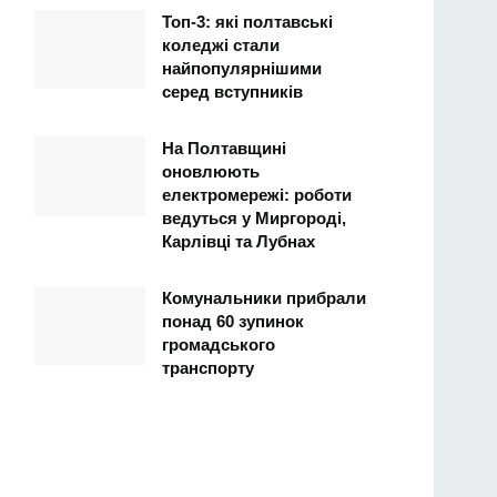
Топ-3: які полтавські
коледжі стали
найпопулярнішими
серед вступників
На Полтавщині
оновлюють
електромережі: роботи
ведуться у Миргороді,
Карлівці та Лубнах
Комунальники прибрали
понад 60 зупинок
громадського
транспорту