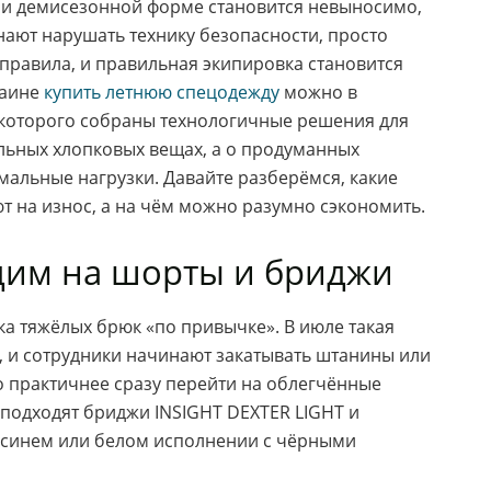
или демисезонной форме становится невыносимо,
нают нарушать технику безопасности, просто
 правила, и правильная экипировка становится
раине
купить летнюю спецодежду
можно в
е которого собраны технологичные решения для
альных хлопковых вещах, а о продуманных
мальные нагрузки. Давайте разберёмся, какие
 на износ, а на чём можно разумно сэкономить.
дим на шорты и бриджи
а тяжёлых брюк «по привычке». В июле такая
, и сотрудники начинают закатывать штанины или
о практичнее сразу перейти на облегчённые
подходят бриджи INSIGHT DEXTER LIGHT и
-синем или белом исполнении с чёрными