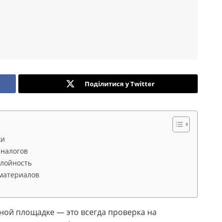
Поділитися у Twitter
жи
аналогов
слойность
 материалов
ной площадке — это всегда проверка на