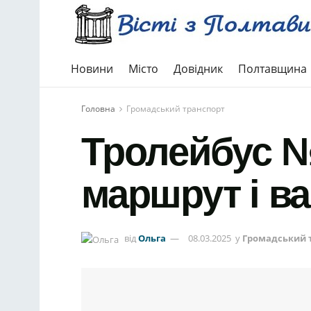
Новини
Місто
Довідник
Полтавщина
Головна
Громадський транспорт
Тролейбус №
маршрут і ва
від
Ольга
08.03.2025
у
Громадський 