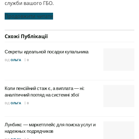
служби вашого ГБО.
Продовжити читати
Схожі
Публікації
Секреты идеальной посадки купальника
ВІД
ОЛЬГА
0
Коли пенсійний стаж є, а виплата — ні:
аналітичний погляд на системні збої
ВІД
ОЛЬГА
0
Лунбикс — маркетплейс для поиска услуг и
надежных подрядчиков