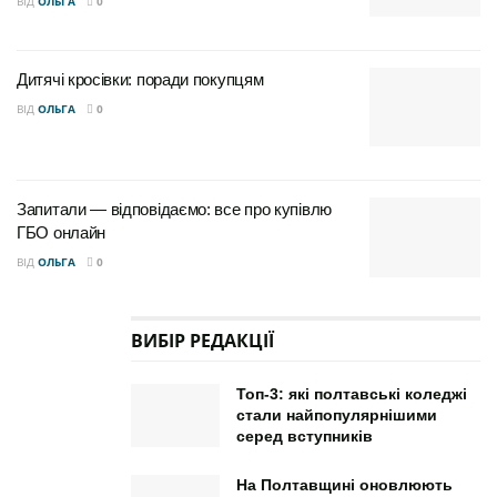
ВІД
ОЛЬГА
0
Дитячі кросівки: поради покупцям
ВІД
ОЛЬГА
0
Запитали — відповідаємо: все про купівлю
ГБО онлайн
ВІД
ОЛЬГА
0
ВИБІР РЕДАКЦІЇ
Топ-3: які полтавські коледжі
стали найпопулярнішими
серед вступників
На Полтавщині оновлюють