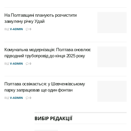
весняними днями, але такі роботи необхідні для
надійності системи.
На Полтавщині планують розчистити
замулену річку Удай
ВІД
V-ADMIN
0
Комунальна модернізація: Полтава оновлює
підводний трубопровід до кінця 2025 року
ВІД
V-ADMIN
0
Полтава освіжається: у Шевченківському
парку запрацював ще один фонтан
ВІД
V-ADMIN
0
ВИБІР РЕДАКЦІЇ