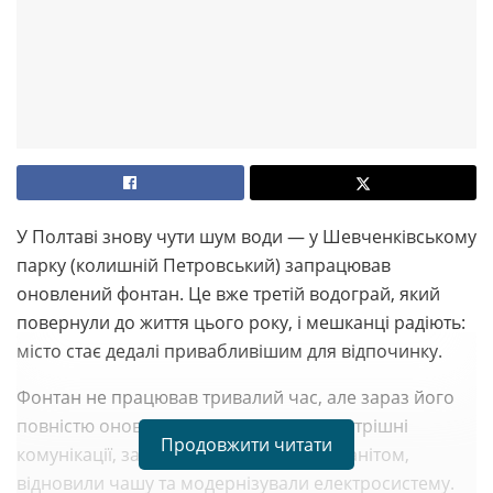
У Полтаві знову чути шум води — у Шевченківському
парку (колишній Петровський) запрацював
оновлений фонтан. Це вже третій водограй, який
повернули до життя цього року, і мешканці радіють:
місто стає дедалі привабливішим для відпочинку.
Фонтан не працював тривалий час, але зараз його
повністю оновили: відремонтували внутрішні
Продовжити читати
комунікації, замінили облицювання гранітом,
відновили чашу та модернізували електросистему.