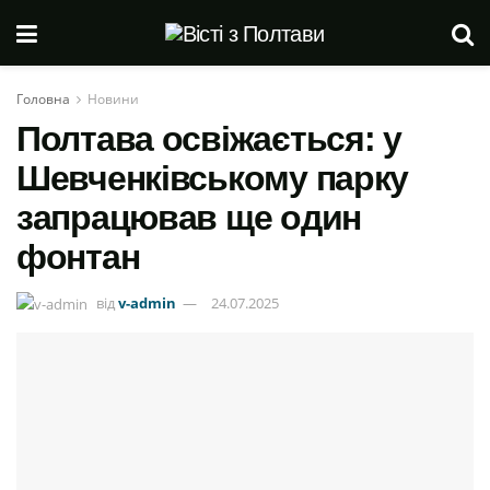
Головна
Новини
Полтава освіжається: у
Шевченківському парку
запрацював ще один
фонтан
від
v-admin
24.07.2025