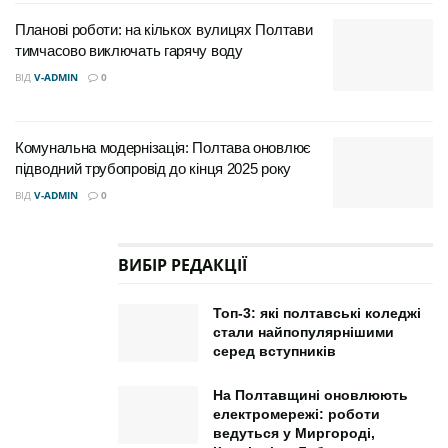
Дворянського зібрання. Міська влада запевняє: такі
Планові роботи: на кількох вулицях Полтави
ініціативи не лише прикрашають Полтаву, а й
тимчасово виключать гарячу воду
створюють нові точки тяжіння для містян і туристів.
ВІД
V-ADMIN
0
Комунальна модернізація: Полтава оновлює
підводний трубопровід до кінця 2025 року
ВІД
V-ADMIN
0
ВИБІР РЕДАКЦІЇ
Топ-3: які полтавські коледжі
стали найпопулярнішими
серед вступників
На Полтавщині оновлюють
електромережі: роботи
ведуться у Миргороді,