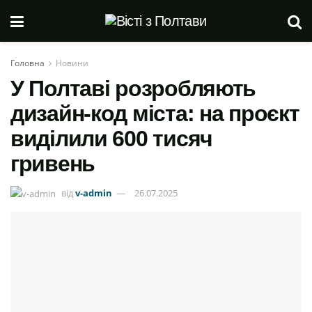
Головна
Новини
У Полтаві розробляють
дизайн-код міста: на проєкт
виділили 600 тисяч
гривень
від
v-admin
26.07.2025