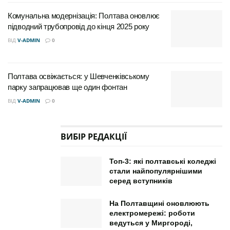
заплановані в наступному кварталі.
Комунальна модернізація: Полтава оновлює
підводний трубопровід до кінця 2025 року
ВІД
V-ADMIN
0
Полтава освіжається: у Шевченківському
парку запрацював ще один фонтан
ВІД
V-ADMIN
0
ВИБІР РЕДАКЦІЇ
Топ-3: які полтавські коледжі
стали найпопулярнішими
серед вступників
На Полтавщині оновлюють
електромережі: роботи
ведуться у Миргороді,