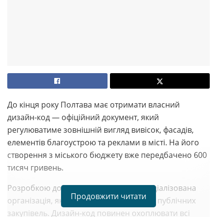
До кінця року Полтава має отримати власний
дизайн-код — офіційний документ, який
регулюватиме зовнішній вигляд вивісок, фасадів,
елементів благоустрою та реклами в місті. На його
створення з міського бюджету вже передбачено 600
тисяч гривень.
Розробкою документа займається спеціалізована
Продовжити читати
організація, яку оберуть через систему публічних
закупівель. Дизайн-код повинен охоплювати всі