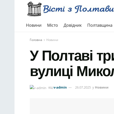
Новини
Місто
Довідник
Полтавщина
Головна
Новини
У Полтаві тр
вулиці Мико
від
v-admin
26.07.2025
у
Новини