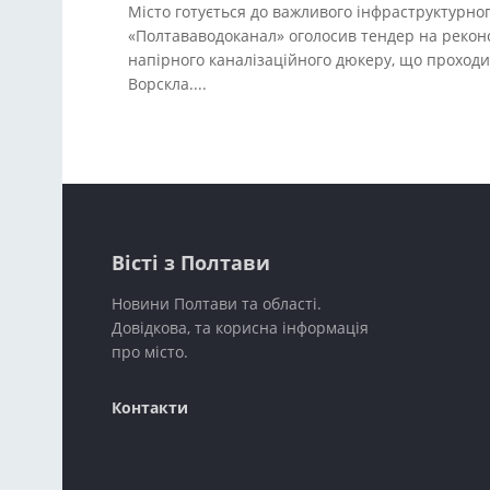
Місто готується до важливого інфраструктурн
«Полтававодоканал» оголосив тендер на рекон
напірного каналізаційного дюкеру, що проходи
Ворскла....
Вісті з Полтави
Новини Полтави та області.
Довідкова, та корисна інформація
про місто.
Контакти