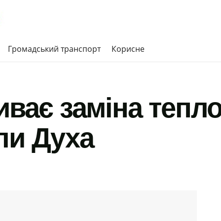
Громадський транспорт
Корисне
иває заміна тепл
ли Духа