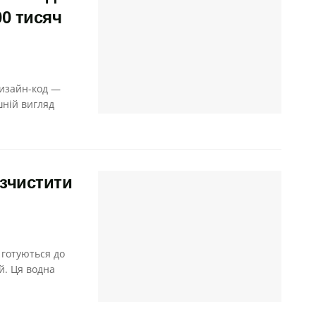
00 тисяч
дизайн-код —
шній вигляд
зчистити
 готуються до
й. Ця водна