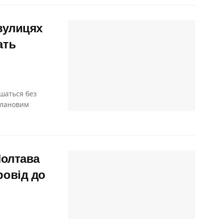
 вулицях
ать
ишаться без
плановим
Полтава
овід до