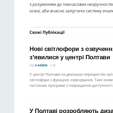
з розумінням до тимчасових незручносте
осені, аби вчасно запустити систему опал
Схожі
Публікації
Нові світлофори з озвучен
з’явилися у центрі Полтави
ВІД
V-ADMIN
0
У центрі Полтави на декількох перехрестях за
світлофори з функцією озвучування. Таке онов
частиною програми з покращення доступності.
У Полтаві розробляють диз