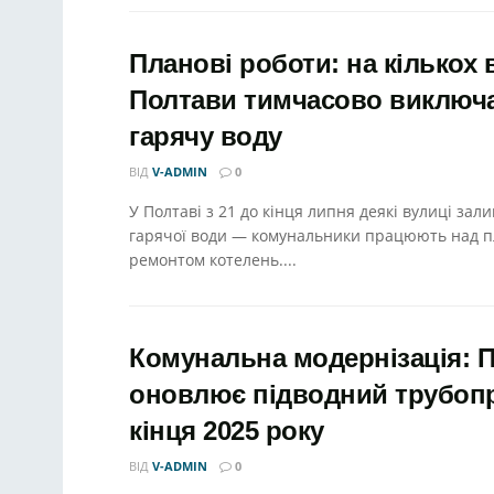
Планові роботи: на кількох
Полтави тимчасово виключ
гарячу воду
ВІД
V-ADMIN
0
У Полтаві з 21 до кінця липня деякі вулиці зал
гарячої води — комунальники працюють над 
ремонтом котелень....
Комунальна модернізація: 
оновлює підводний трубопр
кінця 2025 року
ВІД
V-ADMIN
0