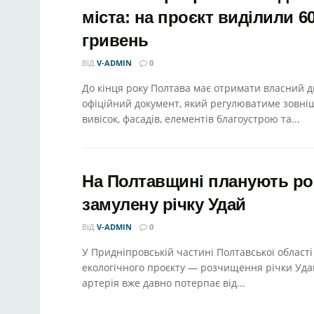
міста: на проєкт виділили 6
гривень
ВІД
V-ADMIN
0
До кінця року Полтава має отримати власний 
офіційний документ, який регулюватиме зовні
вивісок, фасадів, елементів благоустрою та...
На Полтавщині планують ро
замулену річку Удай
ВІД
V-ADMIN
0
У Придніпровській частині Полтавської області
екологічного проєкту — розчищення річки Уда
артерія вже давно потерпає від...