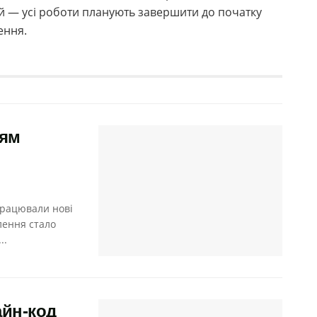
й — усі роботи планують завершити до початку
ення.
ням
працювали нові
лення стало
..
айн-код