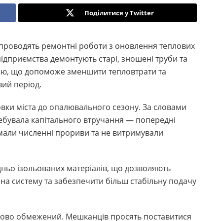
Поділитися у Twitter
 проводять ремонтні роботи з оновлення теплових
дприємства демонтують старі, зношені труби та
ією, що допоможе зменшити тепловтрати та
вий період.
овки міста до опалювального сезону. За словами
требувала капітального втручання — попередні
, мали численні прориви та не витримували
ньо ізольованих матеріалів, що дозволяють
на систему та забезпечити більш стабільну подачу
асово обмежений. Мешканців просять поставитися