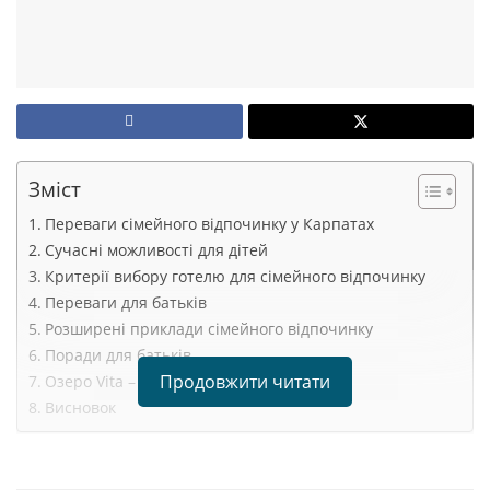
Зміст
Переваги сімейного відпочинку у Карпатах
Сучасні можливості для дітей
Критерії вибору готелю для сімейного відпочинку
Переваги для батьків
Розширені приклади сімейного відпочинку
Поради для батьків
Продовжити читати
Озеро Vita – ваш надійний партнер
Висновок
Відпочинок в Карпатах з дітьми
– це чудова